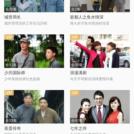
全26集
全2集
城管局长
瓷都人之鱼水情深
城市管理员的工作生活历程
烽火岁月鱼水情深的珍贵
全31集
全30集
少共国际师
浪漫满厨
少年英雄传承红色血脉
马天宇邓家佳演绎爱恨纠葛
全33集
全40集
喜蛋传奇
七年之痒