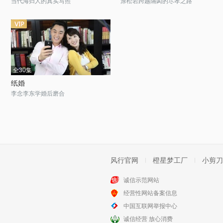
当代海归人的真实写照
涂松岩跨越隔阂的尽孝之路
全30集
纸婚
李念李东学婚后磨合
风行官网
橙星梦工厂
小剪刀
诚信示范网站
经营性网站备案信息
中国互联网举报中心
诚信经营 放心消费