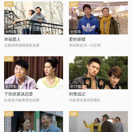
全40集
全40集
幸福爱人
爱的保镖
任慕研商场情场双逆袭
李幼斌首演一代宗师
全33集
全28集
下班抓紧谈恋爱
刑警战记
杜海涛大龄剩男也纯爱
马奎潜伏基层刑警队