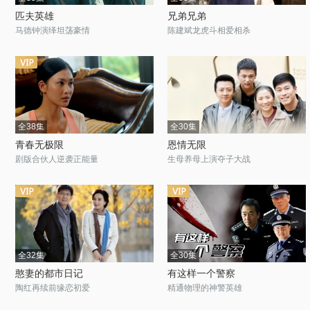
匹夫英雄
兄弟兄弟
马德钟演绎坦荡豪情
陈建斌龙虎斗相爱相杀
全38集
全30集
青春无极限
恩情无限
剧版合伙人逆袭正能量
生母养母上演夺子大战
全32集
全30集
憨妻的都市日记
有这样一个警察
陶红再续前缘恋初爱
精通物理的神警英雄