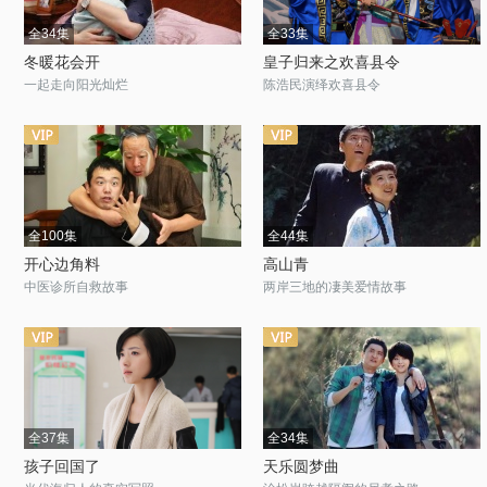
全34集
全33集
冬暖花会开
皇子归来之欢喜县令
一起走向阳光灿烂
陈浩民演绎欢喜县令
全100集
全44集
开心边角料
高山青
中医诊所自救故事
两岸三地的凄美爱情故事
全37集
全34集
孩子回国了
天乐圆梦曲