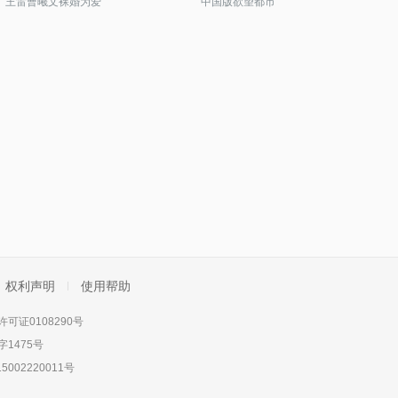
王雷曹曦文裸婚为爱
中国版欲望都市
权利声明
使用帮助
可证0108290号
1475号
5002220011号