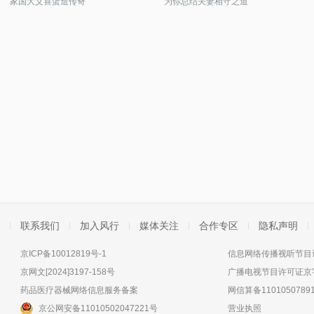
家国大义喜蛋造传奇
为你总结夫妻相守之道
联系我们
加入风行
媒体关注
合作专区
隐私声明
京ICP备10012819号-1
信息网络传播视听节目许
京网文[2024]3197-158号
广播电视节目许可证京字
药品医疗器械网络信息服务备案
网信算备11010507891
京公网安备11010502047221号
营业执照