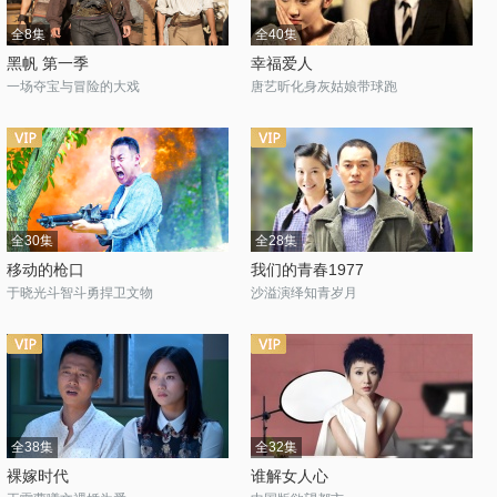
全8集
全40集
黑帆 第一季
幸福爱人
一场夺宝与冒险的大戏
唐艺昕化身灰姑娘带球跑
全30集
全28集
移动的枪口
我们的青春1977
于晓光斗智斗勇捍卫文物
沙溢演绎知青岁月
全38集
全32集
裸嫁时代
谁解女人心