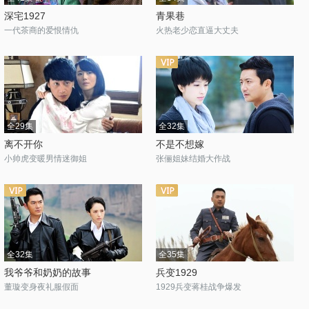
深宅1927
青果巷
一代茶商的爱恨情仇
火热老少恋直逼大丈夫
全29集
全32集
离不开你
不是不想嫁
小帅虎变暖男情迷御姐
张俪姐妹结婚大作战
全32集
全35集
我爷爷和奶奶的故事
兵变1929
董璇变身夜礼服假面
1929兵变蒋桂战争爆发