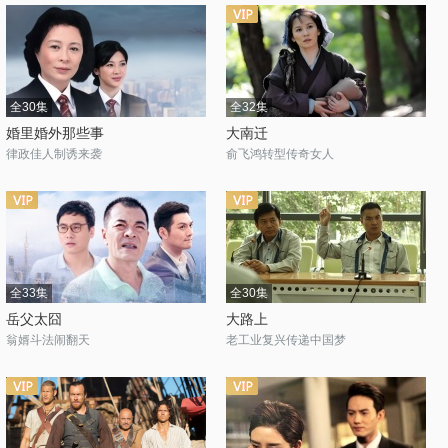
全30集
全32集
婚里婚外那些事
大南迁
律政佳人制诱来袭
俞飞鸿转型传奇女人
全33集
全30集
岳父太囧
大路上
翁婿斗法闹翻天
老工业复兴传递中国梦