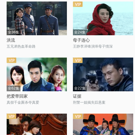
全36集
全24集
洪流
母子连心
五兄弟热血革命路
王静李泽锋演绎母子情深
全62集
全22集
把爱带回家
证据
真假千金厮杀夺真爱
刑警一姐揭失踪悬案