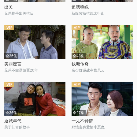
出关
追我魂魄
兄弟携手出关抗日
新版紫薇抗战太行山
全36集
全48集
美丽谎言
钱塘传奇
兄弟不靠谱蒙冤20年
余少群逆战夺嫡风云
全36集
全27集
返城年代
一见不钟情
关于知青的故事
郑恺变身爱情小恶魔