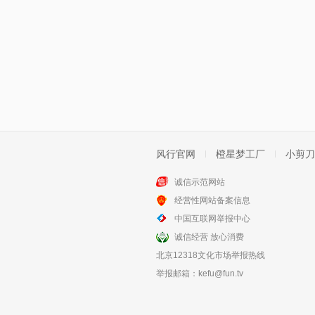
风行官网
橙星梦工厂
小剪刀
诚信示范网站
经营性网站备案信息
中国互联网举报中心
诚信经营 放心消费
北京12318文化市场举报热线
举报邮箱：
kefu@fun.tv