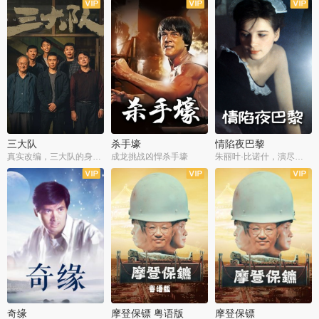
三大队
杀手壕
情陷夜巴黎
真实改编，三大队的身世浮沉
成龙挑战凶悍杀手壕
朱丽叶·比诺什，演尽失爱之痛
奇缘
摩登保镖 粤语版
摩登保镖