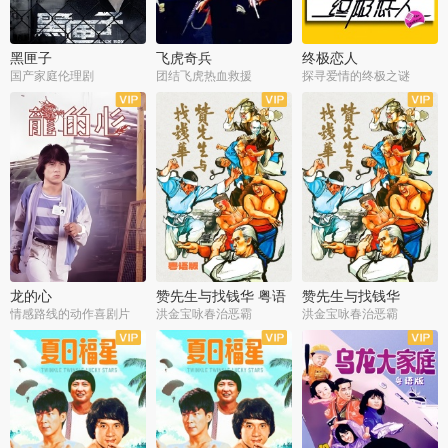
黑匣子
飞虎奇兵
终极恋人
国产家庭伦理剧
团结飞虎热血救援
探寻爱情的终极之谜
龙的心
赞先生与找钱华 粤语
赞先生与找钱华
版
情感路线的动作喜剧片
洪金宝咏春治恶霸
洪金宝咏春治恶霸