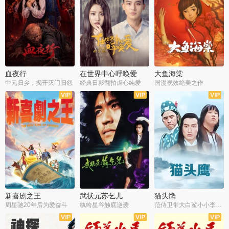
血夜行
在世界中心呼唤爱
大鱼海棠
中元归乡，揭开灭门旧怨
经典日影翻拍虐心纯爱
国漫视效绝美之作
新喜剧之王
武状元苏乞儿
猫头鹰
周星驰20年后为爱奋斗
纨绔星爷触底逆袭
范侍卫带大白鲨小小李破案寻妃