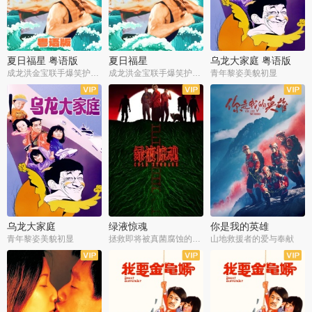
夏日福星 粤语版
夏日福星
乌龙大家庭 粤语版
成龙洪金宝联手爆笑护美女
成龙洪金宝联手爆笑护美女
青年黎姿美貌初显
乌龙大家庭
绿液惊魂
你是我的英雄
青年黎姿美貌初显
拯救即将被真菌腐蚀的世界
山地救援者的爱与奉献