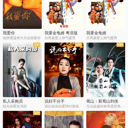
我爱你
我要金龟婿 粤语版
我要金龟婿
徐静蕾逼佟大为说我爱你
吕秀菱爱上帅气暖男
吕秀菱爱上帅气暖男
私人采购员
说好不分手
蜀山：新蜀山剑侠
陌生的匿名消息
错乱纷杂的爱情纠葛戏
无法超越的林青霞经典角色