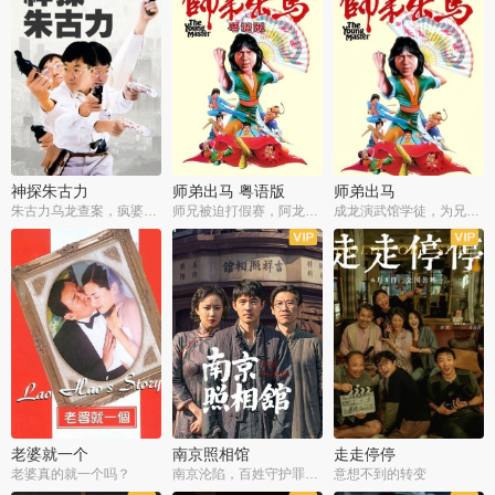
神探朱古力
师弟出马 粤语版
师弟出马
朱古力乌龙查案，疯婆子神助攻
师兄被迫打假赛，阿龙追查斗黑帮
成龙演武馆学徒，为兄搏命战黑道
老婆就一个
南京照相馆
走走停停
老婆真的就一个吗？
南京沦陷，百姓守护罪证底片
意想不到的转变