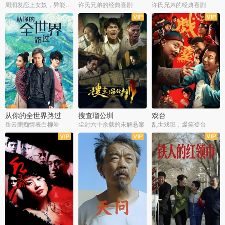
周润发恋上女奴，异能护体战邪派
许氏兄弟的经典喜剧
许氏兄弟的经典喜剧
从你的全世界路过
搜查瑠公圳
戏台
岳云鹏痴情表白柳岩
尘封六十余载的未解悬案
乱世戏班，爆笑登台