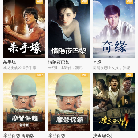
杀手壕
情陷夜巴黎
奇缘
成龙挑战凶悍杀手壕
朱丽叶·比诺什，演尽失爱之痛
周润发恋上女奴，异能护体战邪派
摩登保镖 粤语版
摩登保镖
搜查瑠公圳