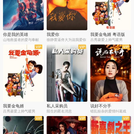
你是我的英雄
我爱你
我要金龟婿 粤语版
山地救援者的爱与奉献
徐静蕾逼佟大为说我爱你
吕秀菱爱上帅气暖男
我要金龟婿
私人采购员
说好不分手
吕秀菱爱上帅气暖男
陌生的匿名消息
错乱纷杂的爱情纠葛戏