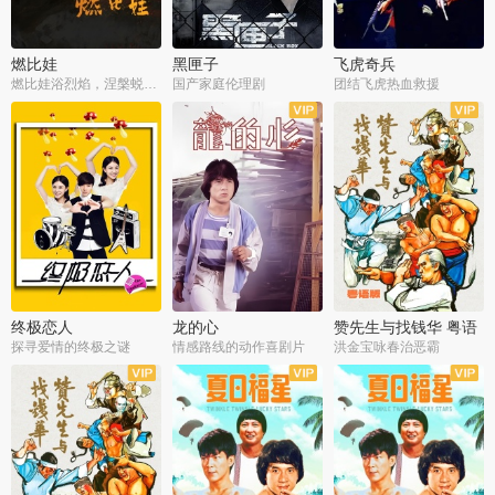
燃比娃
黑匣子
飞虎奇兵
燃比娃浴烈焰，涅槃蜕变成人
国产家庭伦理剧
团结飞虎热血救援
终极恋人
龙的心
赞先生与找钱华 粤语
版
探寻爱情的终极之谜
情感路线的动作喜剧片
洪金宝咏春治恶霸