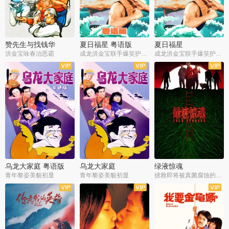
赞先生与找钱华
夏日福星 粤语版
夏日福星
洪金宝咏春治恶霸
成龙洪金宝联手爆笑护美女
成龙洪金宝联手爆笑护美女
乌龙大家庭 粤语版
乌龙大家庭
绿液惊魂
青年黎姿美貌初显
青年黎姿美貌初显
拯救即将被真菌腐蚀的世界