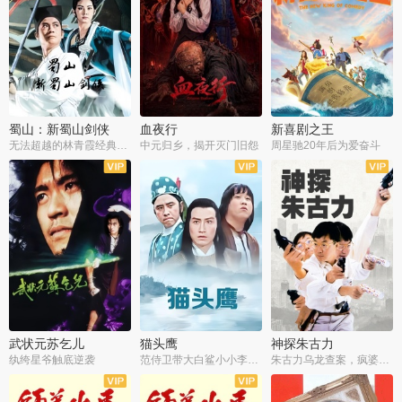
蜀山：新蜀山剑侠
血夜行
新喜剧之王
无法超越的林青霞经典角色
中元归乡，揭开灭门旧怨
周星驰20年后为爱奋斗
武状元苏乞儿
猫头鹰
神探朱古力
纨绔星爷触底逆袭
范侍卫带大白鲨小小李破案寻妃
朱古力乌龙查案，疯婆子神助攻