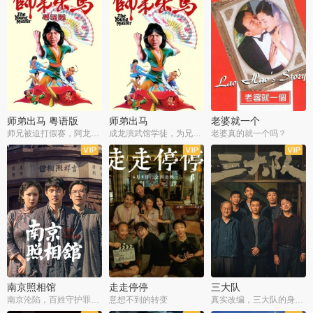
师弟出马 粤语版
师弟出马
老婆就一个
师兄被迫打假赛，阿龙追查斗黑帮
成龙演武馆学徒，为兄搏命战黑道
老婆真的就一个吗？
南京照相馆
走走停停
三大队
南京沦陷，百姓守护罪证底片
意想不到的转变
真实改编，三大队的身世浮沉