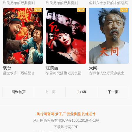
许氏兄弟的经典喜剧
许氏兄弟的经典喜剧
尘封六十余载的未解悬案
戏台
红美丽
天问
乱世戏班，爆笑登台
邬君梅火辣旗袍复仇记
古稀老人坚守荒凉故土
回到首页
上一页
1
/
48
下一页
风行网官网
梦工厂
营业执照
其他证件
风行网版权所有
京ICP备10012819号-16A
下载风行网APP