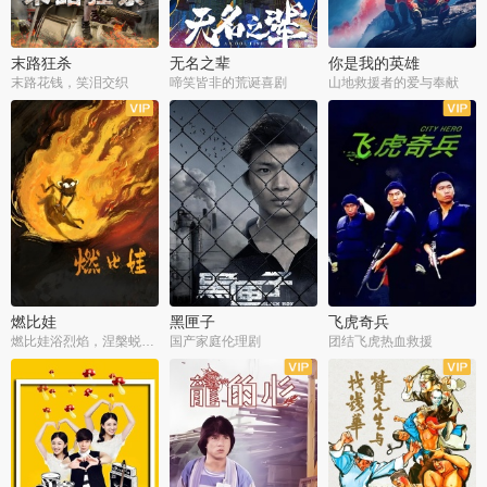
末路狂杀
无名之辈
你是我的英雄
末路花钱，笑泪交织
啼笑皆非的荒诞喜剧
山地救援者的爱与奉献
燃比娃
黑匣子
飞虎奇兵
燃比娃浴烈焰，涅槃蜕变成人
国产家庭伦理剧
团结飞虎热血救援