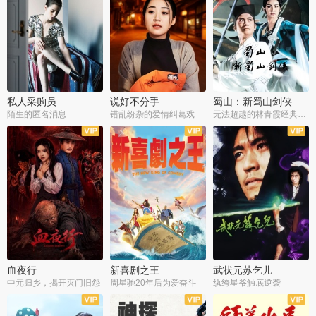
私人采购员
说好不分手
蜀山：新蜀山剑侠
陌生的匿名消息
错乱纷杂的爱情纠葛戏
无法超越的林青霞经典角色
血夜行
新喜剧之王
武状元苏乞儿
中元归乡，揭开灭门旧怨
周星驰20年后为爱奋斗
纨绔星爷触底逆袭