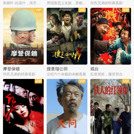
朱丽叶·比诺什，演尽失爱之痛
周润发恋上女奴，异能护体战邪派
许氏兄弟的经典喜剧
摩登保镖
搜查瑠公圳
戏台
许氏兄弟的经典喜剧
尘封六十余载的未解悬案
乱世戏班，爆笑登台