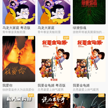
乌龙大家庭 粤语版
乌龙大家庭
绿液惊魂
青年黎姿美貌初显
青年黎姿美貌初显
拯救即将被真菌腐蚀的世界
我爱你
我要金龟婿 粤语版
我要金龟婿
徐静蕾逼佟大为说我爱你
吕秀菱爱上帅气暖男
吕秀菱爱上帅气暖男