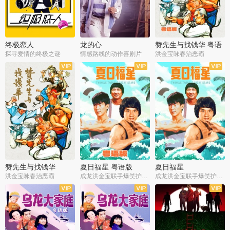
终极恋人
龙的心
赞先生与找钱华 粤语
版
探寻爱情的终极之谜
情感路线的动作喜剧片
洪金宝咏春治恶霸
赞先生与找钱华
夏日福星 粤语版
夏日福星
洪金宝咏春治恶霸
成龙洪金宝联手爆笑护美女
成龙洪金宝联手爆笑护美女