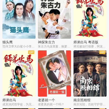
猫头鹰
神探朱古力
师弟出马 粤语版
范侍卫带大白鲨小小李破案寻妃
朱古力乌龙查案，疯婆子神助攻
师兄被迫打假赛，阿龙追查斗黑帮
师弟出马
老婆就一个
南京照相馆
成龙演武馆学徒，为兄搏命战黑道
老婆真的就一个吗？
南京沦陷，百姓守护罪证底片