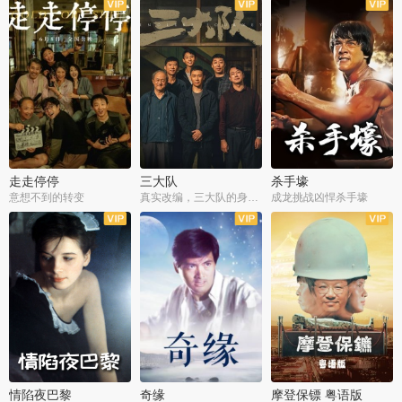
走走停停
三大队
杀手壕
意想不到的转变
真实改编，三大队的身世浮沉
成龙挑战凶悍杀手壕
情陷夜巴黎
奇缘
摩登保镖 粤语版