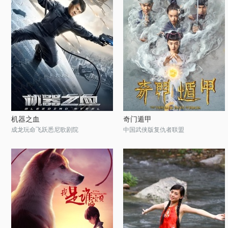
机器之血
奇门遁甲
成龙玩命飞跃悉尼歌剧院
中国武侠版复仇者联盟