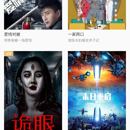
爱情对赌
一家两口
用青春赌一场爱情
老陈夫妇爆笑求子记