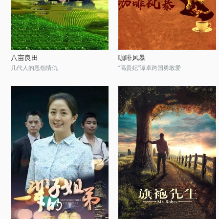
八亩良田
咖啡风暴
几代人的恩怨情仇
“高贵妃”谭卓跨国勇敢爱