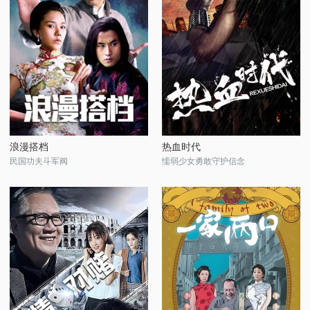
浪漫搭档
热血时代
民国功夫斗军阀
懦弱少女勇敢守护信念