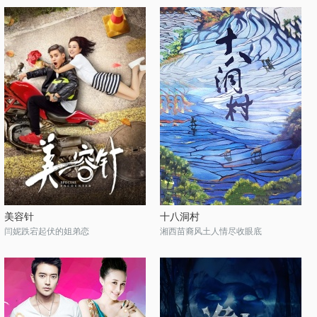
美容针
十八洞村
闫妮跌宕起伏的姐弟恋
湘西苗裔风土人情尽收眼底