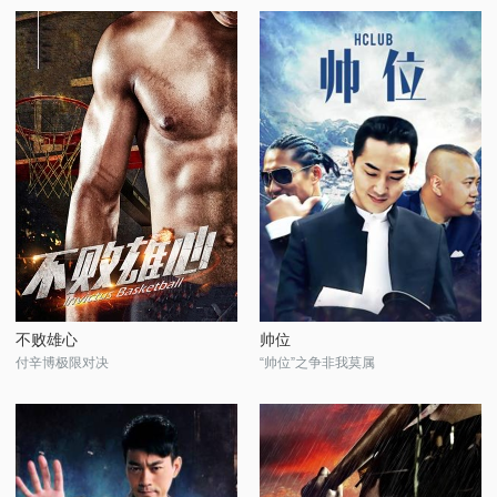
不败雄心
帅位
付辛博极限对决
“帅位”之争非我莫属