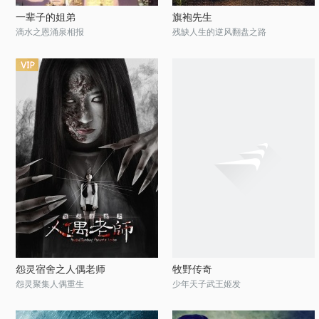
一辈子的姐弟
旗袍先生
滴水之恩涌泉相报
残缺人生的逆风翻盘之路
怨灵宿舍之人偶老师
牧野传奇
怨灵聚集人偶重生
少年天子武王姬发