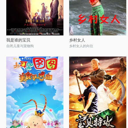
我是谁的宝贝
乡村女人
自闭儿童与宠物狗
乡村女人的向往