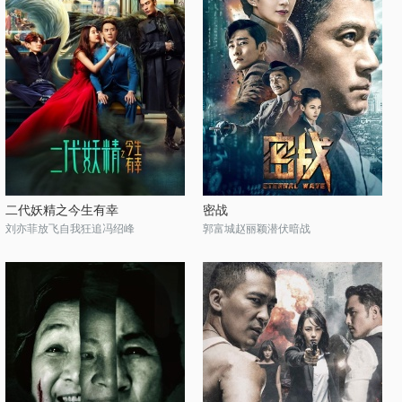
二代妖精之今生有幸
密战
刘亦菲放飞自我狂追冯绍峰
郭富城赵丽颖潜伏暗战