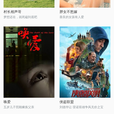
村长相声哥
胖女不愁嫁
梦想还在，就死磕到底吧
善良的女孩有人爱
唤爱
侠盗联盟
五岁儿子照顾瘫痪父亲
刘德华让·雷诺双雄争风无价之宝