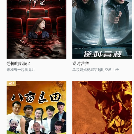
恐怖电影院2
逆时营救
来和鬼一起看鬼片
单亲妈妈杨幂穿越时空救儿子