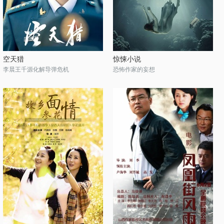
空天猎
惊悚小说
李晨王千源化解导弹危机
恐怖作家的妄想