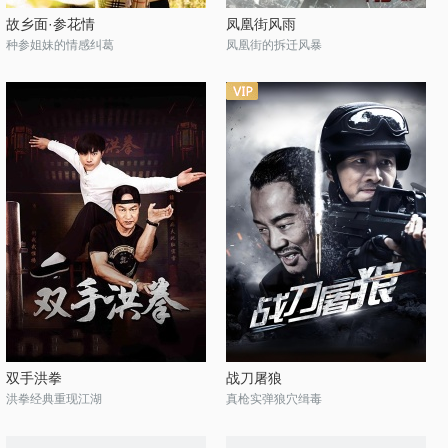
故乡面·参花情
凤凰街风雨
种参姐妹的情感纠葛
凤凰街的拆迁风暴
双手洪拳
战刀屠狼
洪拳经典重现江湖
真枪实弹狼穴缉毒