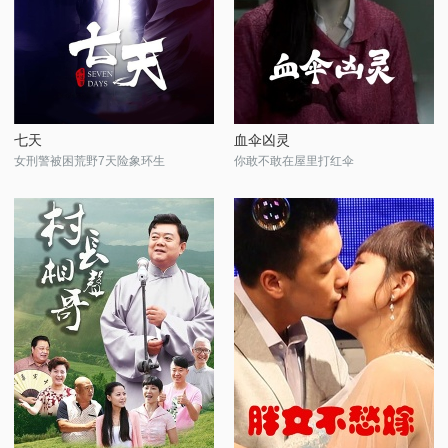
七天
血伞凶灵
女刑警被困荒野7天险象环生
你敢不敢在屋里打红伞