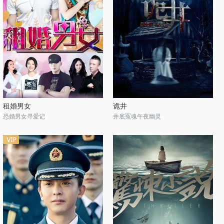
租婚男女
诡井
恐婚男女寻爱记
井底冤魂午夜幽灵