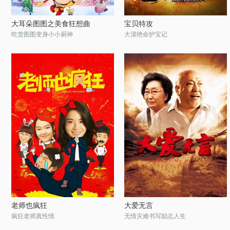
大耳朵图图之美食狂想曲
宝贝特攻
吃货图图变身小小厨神
大漠绝命护宝记
老师也疯狂
大爱无言
疯狂老师真性情
无情灾难书写励志人生