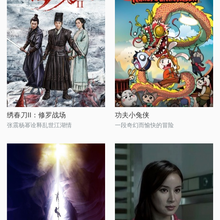
绣春刀II：修罗战场
功夫小兔侠
张震杨幂诠释乱世江湖情
一段奇幻而愉快的冒险