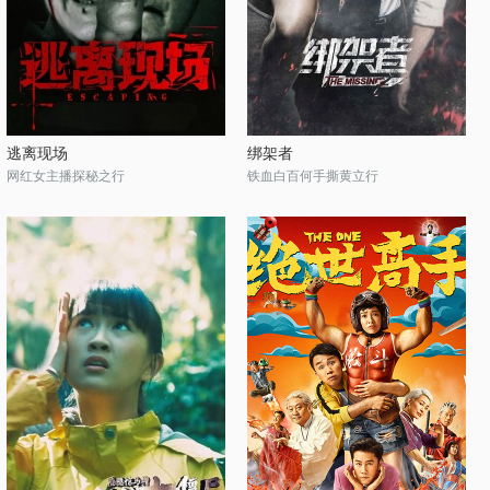
逃离现场
绑架者
网红女主播探秘之行
铁血白百何手撕黄立行