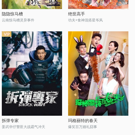
隐隐惊马槽
绝世高手
云南惊马槽灵异事件
功夫+食神混搭星爷风
拆弹专家
玛格丽特的春天
姜武华仔警匪大战霸气冲天
爆笑百万婚礼囧事