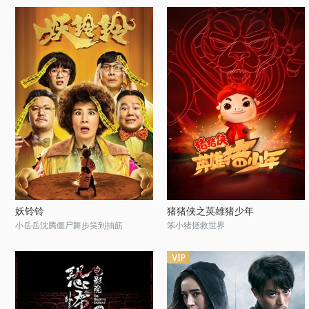
妖铃铃
猪猪侠之英雄猪少年
小岳岳沈腾僵尸舞步笑到抽筋
笨小猪拯救世界