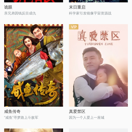
诡眼
末日重启
亲兄弟因钱反目成仇
科学家引发镜像宇宙资源战
咸鱼传奇
真爱禁区
“咸鱼”寻梦路上斗敌军
因为一个人爱上一座城