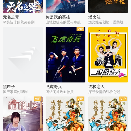
无名之辈
你是我的英雄
燃比娃
啼笑皆非的荒诞喜剧
山地救援者的爱与奉献
燃比娃浴烈焰，涅槃蜕变成人
黑匣子
飞虎奇兵
终极恋人
国产家庭伦理剧
团结飞虎热血救援
探寻爱情的终极之谜