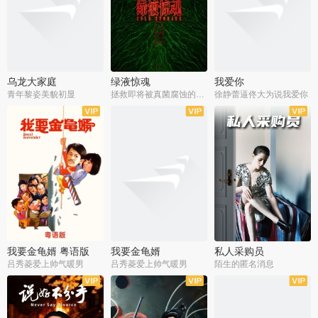
乌龙大家庭
绿液惊魂
我爱你
青年黎姿美貌初显
拯救即将被真菌腐蚀的世界
徐静蕾逼佟大为说我爱你
我要金龟婿 粤语版
我要金龟婿
私人采购员
吕秀菱爱上帅气暖男
吕秀菱爱上帅气暖男
陌生的匿名消息