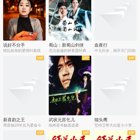
说好不分手
蜀山：新蜀山剑侠
血夜行
错乱纷杂的爱情纠葛戏
无法超越的林青霞经典角色
中元归乡，揭开灭门旧怨
新喜剧之王
武状元苏乞儿
猫头鹰
周星驰20年后为爱奋斗
纨绔星爷触底逆袭
范侍卫带大白鲨小小李破案寻妃