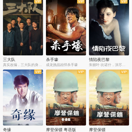
三大队
杀手壕
情陷夜巴黎
真实改编，三大队的身世浮沉
成龙挑战凶悍杀手壕
朱丽叶·比诺什，演尽失爱之痛
奇缘
摩登保镖 粤语版
摩登保镖