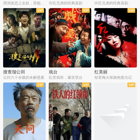
周润发恋上女奴，异能护体战邪派
许氏兄弟的经典喜剧
许氏兄弟的经典喜剧
搜查瑠公圳
戏台
红美丽
尘封六十余载的未解悬案
乱世戏班，爆笑登台
邬君梅火辣旗袍复仇记