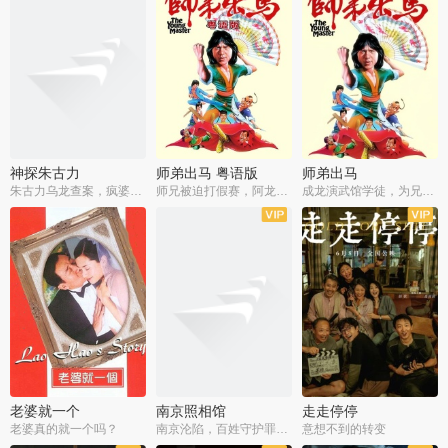
神探朱古力
师弟出马 粤语版
师弟出马
朱古力乌龙查案，疯婆子神助攻
师兄被迫打假赛，阿龙追查斗黑帮
成龙演武馆学徒，为兄搏命战黑道
老婆就一个
南京照相馆
走走停停
老婆真的就一个吗？
南京沦陷，百姓守护罪证底片
意想不到的转变