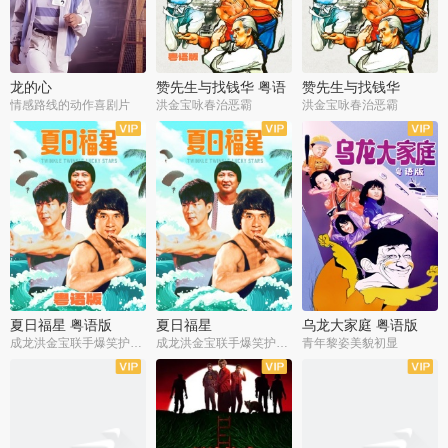
龙的心
赞先生与找钱华 粤语
赞先生与找钱华
版
情感路线的动作喜剧片
洪金宝咏春治恶霸
洪金宝咏春治恶霸
夏日福星 粤语版
夏日福星
乌龙大家庭 粤语版
成龙洪金宝联手爆笑护美女
成龙洪金宝联手爆笑护美女
青年黎姿美貌初显