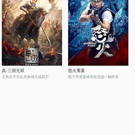
真·三国无双
怒火重案
王凯古天乐乱世称雄大战四方
甄子丹谢霆锋宿命交战一触即发