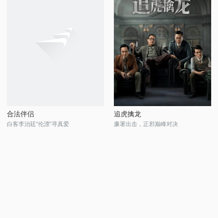
合法伴侣
追虎擒龙
白客李治廷“伦漂”寻真爱
廉署出击，正邪巅峰对决