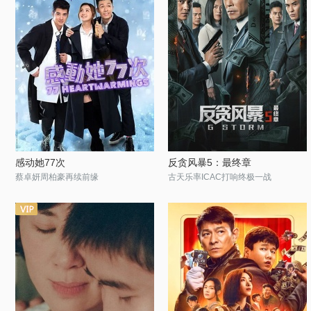
感动她77次
反贪风暴5：最终章
蔡卓妍周柏豪再续前缘
古天乐率ICAC打响终极一战