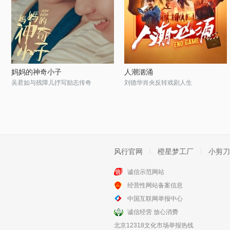
妈妈的神奇小子
人潮汹涌
吴君如与残障儿抒写励志传奇
刘德华肖央反转戏剧人生
风行官网
橙星梦工厂
小剪刀
诚信示范网站
经营性网站备案信息
中国互联网举报中心
诚信经营 放心消费
北京12318文化市场举报热线