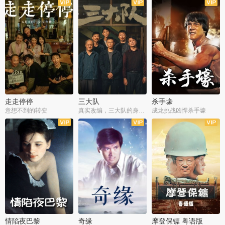
走走停停
三大队
杀手壕
意想不到的转变
真实改编，三大队的身世浮沉
成龙挑战凶悍杀手壕
情陷夜巴黎
奇缘
摩登保镖 粤语版