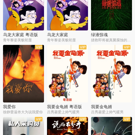
乌龙大家庭 粤语版
乌龙大家庭
绿液惊魂
青年黎姿美貌初显
青年黎姿美貌初显
拯救即将被真菌腐蚀的世界
我爱你
我要金龟婿 粤语版
我要金龟婿
徐静蕾逼佟大为说我爱你
吕秀菱爱上帅气暖男
吕秀菱爱上帅气暖男