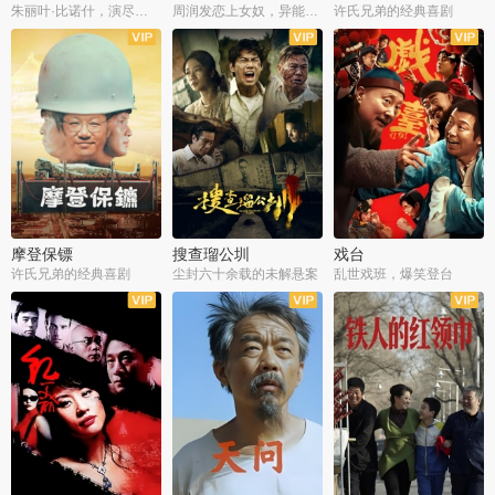
朱丽叶·比诺什，演尽失爱之痛
周润发恋上女奴，异能护体战邪派
许氏兄弟的经典喜剧
摩登保镖
搜查瑠公圳
戏台
许氏兄弟的经典喜剧
尘封六十余载的未解悬案
乱世戏班，爆笑登台