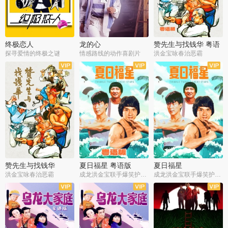
终极恋人
龙的心
赞先生与找钱华 粤语
版
探寻爱情的终极之谜
情感路线的动作喜剧片
洪金宝咏春治恶霸
赞先生与找钱华
夏日福星 粤语版
夏日福星
洪金宝咏春治恶霸
成龙洪金宝联手爆笑护美女
成龙洪金宝联手爆笑护美女