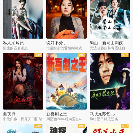
私人采购员
说好不分手
蜀山：新蜀山剑侠
陌生的匿名消息
错乱纷杂的爱情纠葛戏
无法超越的林青霞经典角色
血夜行
新喜剧之王
武状元苏乞儿
中元归乡，揭开灭门旧怨
周星驰20年后为爱奋斗
纨绔星爷触底逆袭