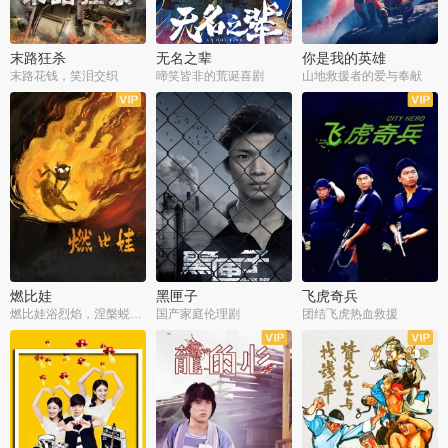
末路狂杀
无名之辈
你是我的英雄
末路花钱，笑泪交织
啼笑皆非的荒诞喜剧
山地救援者的爱与奉献
燃比娃
黑匣子
飞虎奇兵
燃比娃浴烈焰，涅槃蜕变成人
国产家庭伦理剧
团结飞虎热血救援