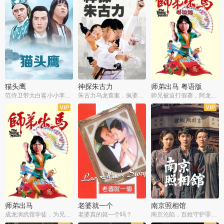
猫头鹰
神探朱古力
师弟出马 粤语版
范侍卫带大白鲨小小李破案寻妃
朱古力乌龙查案，疯婆子神助攻
师兄被迫打假赛，阿龙追查斗黑帮
师弟出马
老婆就一个
南京照相馆
成龙演武馆学徒，为兄搏命战黑道
老婆真的就一个吗？
南京沦陷，百姓守护罪证底片