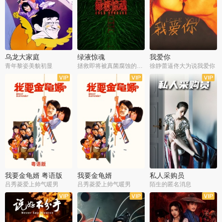
乌龙大家庭
绿液惊魂
我爱你
青年黎姿美貌初显
拯救即将被真菌腐蚀的世界
徐静蕾逼佟大为说我爱你
我要金龟婿 粤语版
我要金龟婿
私人采购员
吕秀菱爱上帅气暖男
吕秀菱爱上帅气暖男
陌生的匿名消息