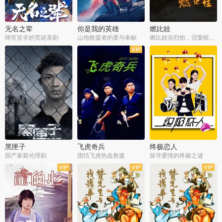
无名之辈
你是我的英雄
燃比娃
啼笑皆非的荒诞喜剧
山地救援者的爱与奉献
燃比娃浴烈焰，涅槃蜕变成人
黑匣子
飞虎奇兵
终极恋人
国产家庭伦理剧
团结飞虎热血救援
探寻爱情的终极之谜