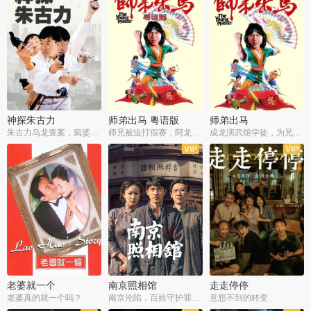
神探朱古力
师弟出马 粤语版
师弟出马
朱古力乌龙查案，疯婆子神助攻
师兄被迫打假赛，阿龙追查斗黑帮
成龙演武馆学徒，为兄搏命战黑道
老婆就一个
南京照相馆
走走停停
老婆真的就一个吗？
南京沦陷，百姓守护罪证底片
意想不到的转变