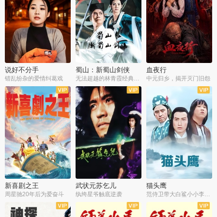
说好不分手
蜀山：新蜀山剑侠
血夜行
错乱纷杂的爱情纠葛戏
无法超越的林青霞经典角色
中元归乡，揭开灭门旧怨
新喜剧之王
武状元苏乞儿
猫头鹰
周星驰20年后为爱奋斗
纨绔星爷触底逆袭
范侍卫带大白鲨小小李破案寻妃