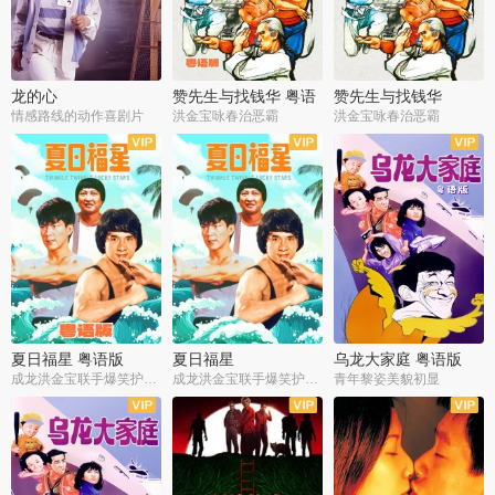
龙的心
赞先生与找钱华 粤语
赞先生与找钱华
版
情感路线的动作喜剧片
洪金宝咏春治恶霸
洪金宝咏春治恶霸
夏日福星 粤语版
夏日福星
乌龙大家庭 粤语版
成龙洪金宝联手爆笑护美女
成龙洪金宝联手爆笑护美女
青年黎姿美貌初显