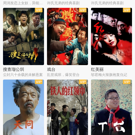
周润发恋上女奴，异能护体战邪派
许氏兄弟的经典喜剧
许氏兄弟的经典喜剧
搜查瑠公圳
戏台
红美丽
尘封六十余载的未解悬案
乱世戏班，爆笑登台
邬君梅火辣旗袍复仇记