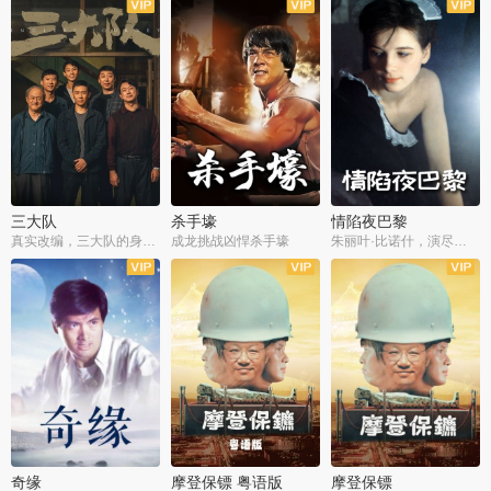
三大队
杀手壕
情陷夜巴黎
真实改编，三大队的身世浮沉
成龙挑战凶悍杀手壕
朱丽叶·比诺什，演尽失爱之痛
奇缘
摩登保镖 粤语版
摩登保镖