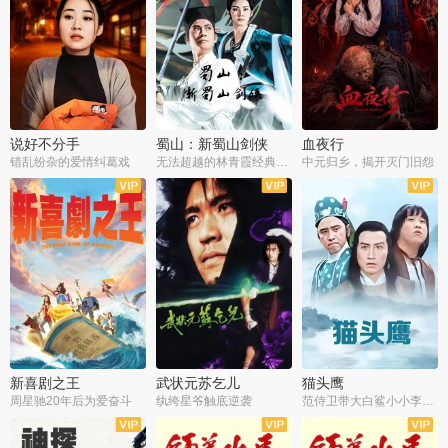
说好不分手
蜀山：新蜀山剑侠
血夜行
错乱纷杂的爱情纠葛戏
无法超越的林青霞经典角色
中元归乡，揭开灭门旧怨
新喜剧之王
武状元苏乞儿
猫头鹰
周星驰20年后为爱奋斗
纨绔星爷触底逆袭
范侍卫带大白鲨小小李破案寻妃