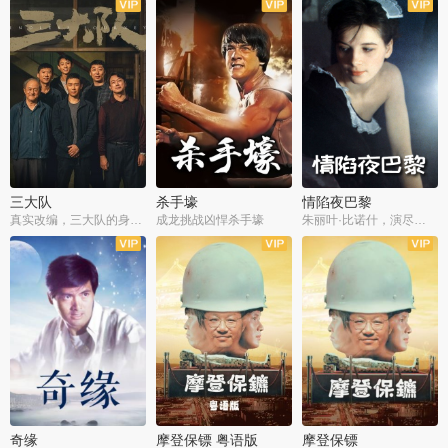
三大队
杀手壕
情陷夜巴黎
真实改编，三大队的身世浮沉
成龙挑战凶悍杀手壕
朱丽叶·比诺什，演尽失爱之痛
奇缘
摩登保镖 粤语版
摩登保镖