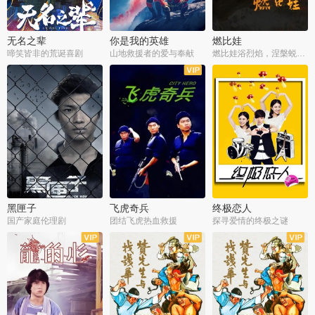
无名之辈
你是我的英雄
燃比娃
啼笑皆非的荒诞喜剧
山地救援者的爱与奉献
燃比娃浴烈焰，涅槃蜕变成人
黑匣子
飞虎奇兵
终极恋人
国产家庭伦理剧
团结飞虎热血救援
探寻爱情的终极之谜