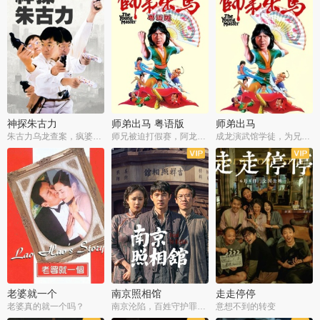
神探朱古力
师弟出马 粤语版
师弟出马
朱古力乌龙查案，疯婆子神助攻
师兄被迫打假赛，阿龙追查斗黑帮
成龙演武馆学徒，为兄搏命战黑道
老婆就一个
南京照相馆
走走停停
老婆真的就一个吗？
南京沦陷，百姓守护罪证底片
意想不到的转变