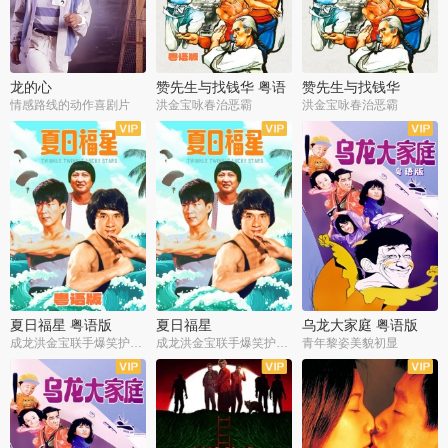
龙的心
赞先生与找钱华 粤语
赞先生与找钱华
版
情感路线的动作喜剧片
洪金宝咏春治恶霸
洪金宝咏春治恶霸
夏日福星 粤语版
夏日福星
乌龙大家庭 粤语版
成龙洪金宝联手爆笑护美女
成龙洪金宝联手爆笑护美女
青年黎姿美貌初显