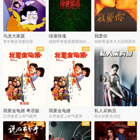
乌龙大家庭
绿液惊魂
我爱你
青年黎姿美貌初显
拯救即将被真菌腐蚀的世界
徐静蕾逼佟大为说我爱你
我要金龟婿 粤语版
我要金龟婿
私人采购员
吕秀菱爱上帅气暖男
吕秀菱爱上帅气暖男
陌生的匿名消息