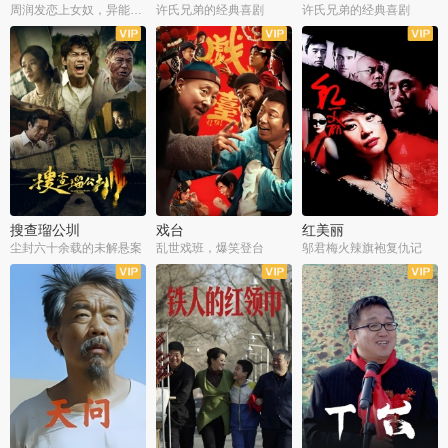
周润发恋上女奴，异能护体战邪派
许氏兄弟的经典喜剧
许氏兄弟的经典喜剧
搜查瑠公圳
戏台
红美丽
尘封六十余载的未解悬案
乱世戏班，爆笑登台
邬君梅火辣旗袍复仇记