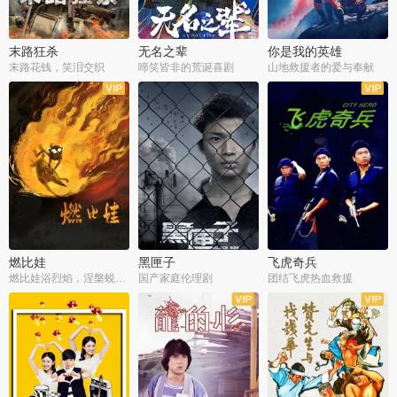
末路狂杀
无名之辈
你是我的英雄
末路花钱，笑泪交织
啼笑皆非的荒诞喜剧
山地救援者的爱与奉献
燃比娃
黑匣子
飞虎奇兵
燃比娃浴烈焰，涅槃蜕变成人
国产家庭伦理剧
团结飞虎热血救援