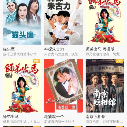
猫头鹰
神探朱古力
师弟出马 粤语版
范侍卫带大白鲨小小李破案寻妃
朱古力乌龙查案，疯婆子神助攻
师兄被迫打假赛，阿龙追查斗黑帮
师弟出马
老婆就一个
南京照相馆
成龙演武馆学徒，为兄搏命战黑道
老婆真的就一个吗？
南京沦陷，百姓守护罪证底片