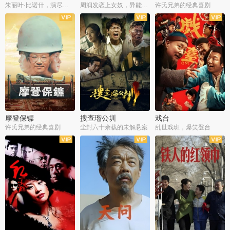
朱丽叶·比诺什，演尽失爱之痛
周润发恋上女奴，异能护体战邪派
许氏兄弟的经典喜剧
摩登保镖
搜查瑠公圳
戏台
许氏兄弟的经典喜剧
尘封六十余载的未解悬案
乱世戏班，爆笑登台