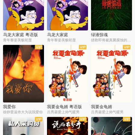
乌龙大家庭 粤语版
乌龙大家庭
绿液惊魂
青年黎姿美貌初显
青年黎姿美貌初显
拯救即将被真菌腐蚀的世界
我爱你
我要金龟婿 粤语版
我要金龟婿
徐静蕾逼佟大为说我爱你
吕秀菱爱上帅气暖男
吕秀菱爱上帅气暖男