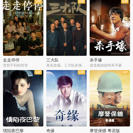
走走停停
三大队
杀手壕
意想不到的转变
真实改编，三大队的身世浮沉
成龙挑战凶悍杀手壕
情陷夜巴黎
奇缘
摩登保镖 粤语版