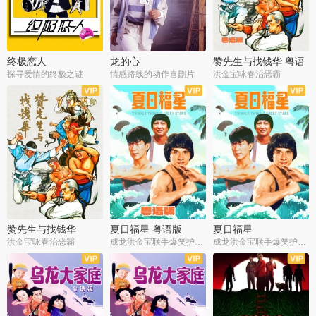
终极恋人
龙的心
赞先生与找钱华 粤语
版
探寻爱情的终极之谜
情感路线的动作喜剧片
洪金宝咏春治恶霸
赞先生与找钱华
夏日福星 粤语版
夏日福星
洪金宝咏春治恶霸
成龙洪金宝联手爆笑护美女
成龙洪金宝联手爆笑护美女