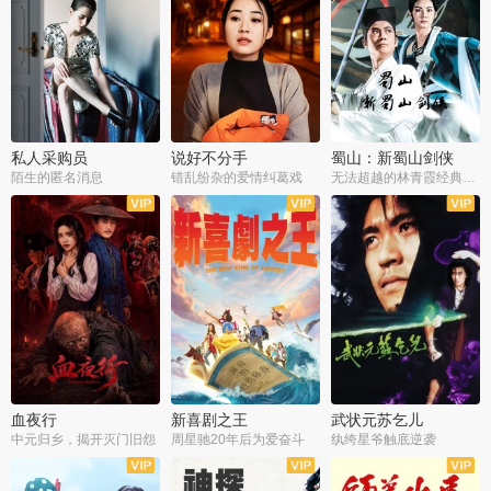
私人采购员
说好不分手
蜀山：新蜀山剑侠
陌生的匿名消息
错乱纷杂的爱情纠葛戏
无法超越的林青霞经典角色
血夜行
新喜剧之王
武状元苏乞儿
中元归乡，揭开灭门旧怨
周星驰20年后为爱奋斗
纨绔星爷触底逆袭