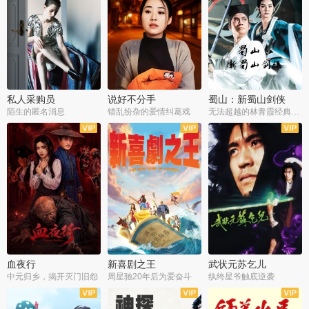
私人采购员
说好不分手
蜀山：新蜀山剑侠
陌生的匿名消息
错乱纷杂的爱情纠葛戏
无法超越的林青霞经典角色
血夜行
新喜剧之王
武状元苏乞儿
中元归乡，揭开灭门旧怨
周星驰20年后为爱奋斗
纨绔星爷触底逆袭