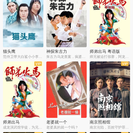
猫头鹰
神探朱古力
师弟出马 粤语版
范侍卫带大白鲨小小李破案寻妃
朱古力乌龙查案，疯婆子神助攻
师兄被迫打假赛，阿龙追查斗黑帮
师弟出马
老婆就一个
南京照相馆
成龙演武馆学徒，为兄搏命战黑道
老婆真的就一个吗？
南京沦陷，百姓守护罪证底片