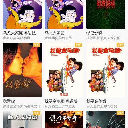
乌龙大家庭 粤语版
乌龙大家庭
绿液惊魂
青年黎姿美貌初显
青年黎姿美貌初显
拯救即将被真菌腐蚀的世界
我爱你
我要金龟婿 粤语版
我要金龟婿
徐静蕾逼佟大为说我爱你
吕秀菱爱上帅气暖男
吕秀菱爱上帅气暖男