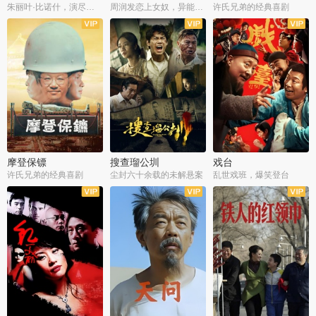
朱丽叶·比诺什，演尽失爱之痛
周润发恋上女奴，异能护体战邪派
许氏兄弟的经典喜剧
摩登保镖
搜查瑠公圳
戏台
许氏兄弟的经典喜剧
尘封六十余载的未解悬案
乱世戏班，爆笑登台