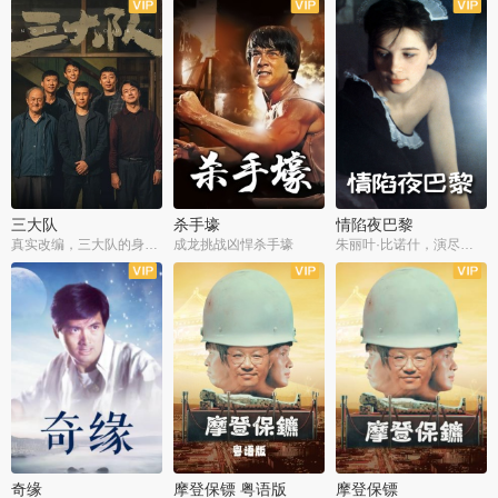
三大队
杀手壕
情陷夜巴黎
真实改编，三大队的身世浮沉
成龙挑战凶悍杀手壕
朱丽叶·比诺什，演尽失爱之痛
奇缘
摩登保镖 粤语版
摩登保镖