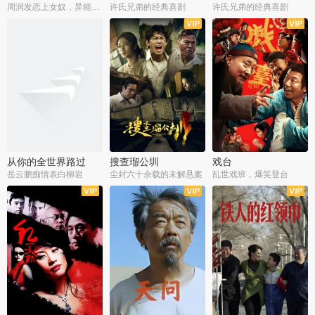
周润发恋上女奴，异能护体战邪派
许氏兄弟的经典喜剧
许氏兄弟的经典喜剧
从你的全世界路过
搜查瑠公圳
戏台
岳云鹏痴情表白柳岩
尘封六十余载的未解悬案
乱世戏班，爆笑登台