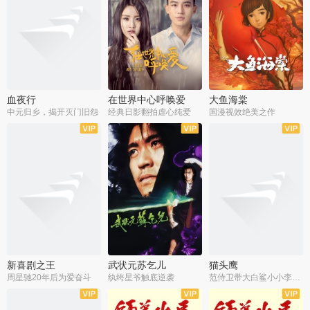
血夜行
在世界中心呼唤爱
大鱼海棠
中元归乡，揭开灭门旧怨
经典日影翻拍虐心纯爱
国漫视效绝美之作
新喜剧之王
武状元苏乞儿
猫头鹰
周星驰20年后为爱奋斗
纨绔星爷触底逆袭
范侍卫带大白鲨小小李破案寻妃