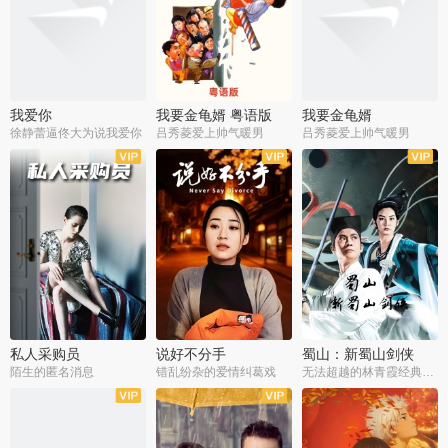
我爱你
我要金龟婿 粤语版
我要金龟婿
徐静蕾逼佟大为说我爱你
吕秀菱爱上帅气暖男
吕秀菱爱上帅气暖男
私人采购员
说好不分手
蜀山：新蜀山剑侠
陌生的匿名消息
错乱纷杂的爱情纠葛戏
无法超越的林青霞经典角色