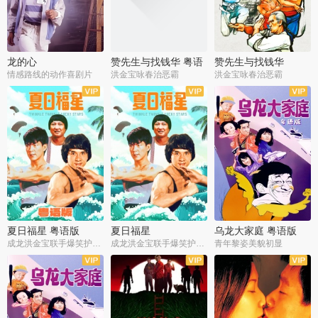
龙的心
赞先生与找钱华 粤语
赞先生与找钱华
版
情感路线的动作喜剧片
洪金宝咏春治恶霸
洪金宝咏春治恶霸
夏日福星 粤语版
夏日福星
乌龙大家庭 粤语版
成龙洪金宝联手爆笑护美女
成龙洪金宝联手爆笑护美女
青年黎姿美貌初显