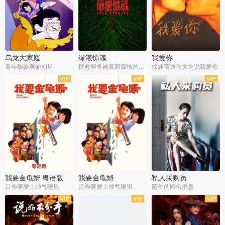
乌龙大家庭
绿液惊魂
我爱你
青年黎姿美貌初显
拯救即将被真菌腐蚀的世界
徐静蕾逼佟大为说我爱你
我要金龟婿 粤语版
我要金龟婿
私人采购员
吕秀菱爱上帅气暖男
吕秀菱爱上帅气暖男
陌生的匿名消息