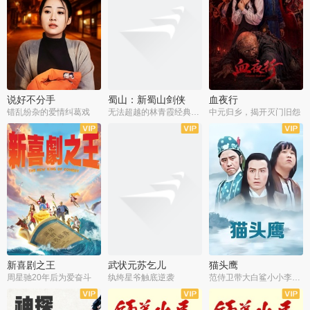
说好不分手
蜀山：新蜀山剑侠
血夜行
错乱纷杂的爱情纠葛戏
无法超越的林青霞经典角色
中元归乡，揭开灭门旧怨
新喜剧之王
武状元苏乞儿
猫头鹰
周星驰20年后为爱奋斗
纨绔星爷触底逆袭
范侍卫带大白鲨小小李破案寻妃