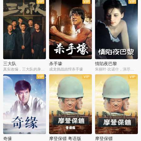
三大队
杀手壕
情陷夜巴黎
真实改编，三大队的身世浮沉
成龙挑战凶悍杀手壕
朱丽叶·比诺什，演尽失爱之痛
奇缘
摩登保镖 粤语版
摩登保镖