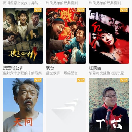
周润发恋上女奴，异能护体战邪派
许氏兄弟的经典喜剧
许氏兄弟的经典喜剧
搜查瑠公圳
戏台
红美丽
尘封六十余载的未解悬案
乱世戏班，爆笑登台
邬君梅火辣旗袍复仇记