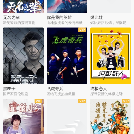
无名之辈
你是我的英雄
燃比娃
啼笑皆非的荒诞喜剧
山地救援者的爱与奉献
燃比娃浴烈焰，涅槃蜕变成人
黑匣子
飞虎奇兵
终极恋人
国产家庭伦理剧
团结飞虎热血救援
探寻爱情的终极之谜