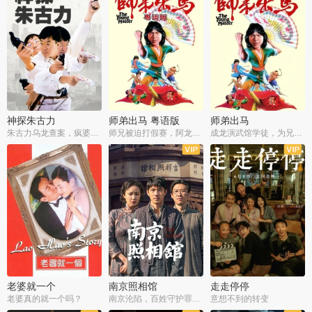
神探朱古力
师弟出马 粤语版
师弟出马
朱古力乌龙查案，疯婆子神助攻
师兄被迫打假赛，阿龙追查斗黑帮
成龙演武馆学徒，为兄搏命战黑道
老婆就一个
南京照相馆
走走停停
老婆真的就一个吗？
南京沦陷，百姓守护罪证底片
意想不到的转变