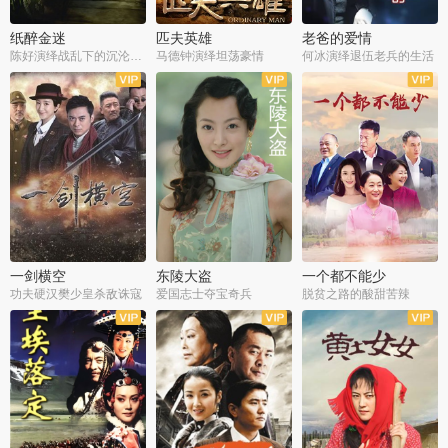
纸醉金迷
匹夫英雄
老爸的爱情
陈好演绎战乱下的沉沦人生
马德钟演绎坦荡豪情
何冰演绎退伍老兵的生活
全40集
全33集
全36集
一剑横空
东陵大盗
一个都不能少
功夫硬汉樊少皇杀敌诛寇
爱国志士夺宝奇兵
脱贫之路的酸甜苦辣
全25集
全50集
全23集