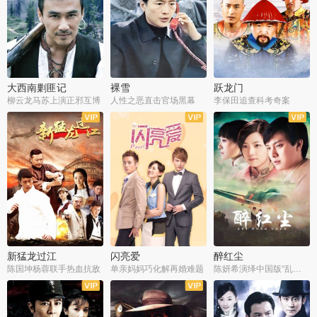
大西南剿匪记
裸雪
跃龙门
柳云龙马苏上演正邪互博
人性之恶直击官场黑幕
李保田追查科考奇案
全36集
全37集
全30集
新猛龙过江
闪亮爱
醉红尘
陈国坤杨蓉联手热血抗敌
单亲妈妈巧化解再婚难题
陈妍希演绎中国版“乱世佳人”
全30集
全30集
全30集