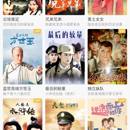
尘埃落定
兄弟兄弟
黄土女女
交织着血泪的家族史
陈建斌龙虎斗相爱相杀
陇东老百姓的历史沧桑
全36集
全28集
全44集
盖世英雄方世玉
最后的较量
独立纵队
杨子展十八般武艺
小宋佳女版《潜伏》
女匪秦海璐示爱王新军
全40集
全30集
全43集