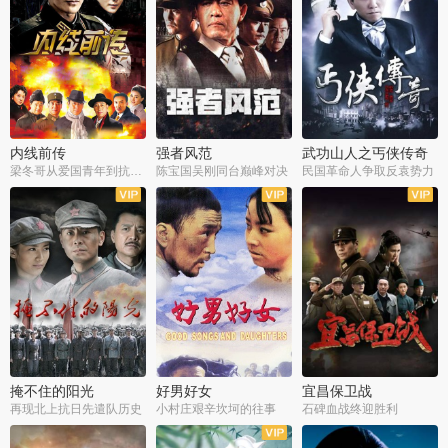
内线前传
强者风范
武功山人之丐侠传奇
梁冬哥从爱国青年到抗战精英
陈宝国吴刚同台巅峰对决
民国革命人争取反袁势力
全38集
全9集
全35集
掩不住的阳光
好男好女
宜昌保卫战
再现北上抗日先遣队历史
小村庄艰辛坎坷的往事
石碑血战终迎胜利
全37集
全40集
全25集