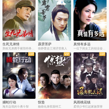
生死兄弟情
霹雳菩萨
真情有多远
异姓兄弟携手摧毁特务阴谋
徐静蕾走江湖济世救人
一位下岗女工的创业奋斗史
全22集
全39集
全36集
捕蛇行动
惊蛰
风雨桃花镇
海关边境的斗勇斗智
杨烁化身双面特工
柔弱少爷扛起家族荣誉