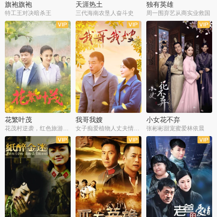
旗袍旗袍
天涯热土
独有英雄
特工王对决暗杀王
三代海南农垦人奋斗史
周一围弃艺从商实业救国
全34集
全50集
全51集
花繁叶茂
我哥我嫂
小女花不弃
花茂村逆袭，红色旅游出圈
女子痴爱植物人丈夫情定一生
张彬彬甜宠蜜爱林依晨
全42集
全35集
全32集