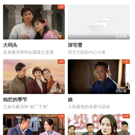
全32集
全48集
大码头
深宅雪
吴奇隆演绎码头裁缝之逆袭
深宅大院的勾心斗角
全40集
全50集
灿烂的季节
娘
王放马藜演绎“老厂子弟”
人间最美的母爱与温情