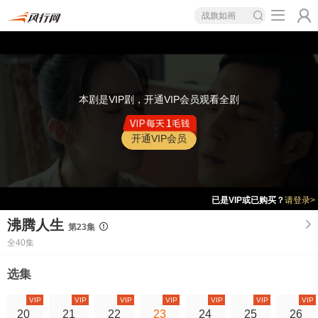
战旗如画
本剧是VIP剧，开通VIP会员观看全剧
开通VIP会员
已是VIP或已购买？
请登录>
沸腾人生
第23集
全40集
选集
VIP
VIP
VIP
VIP
VIP
VIP
VIP
20
21
22
23
24
25
26