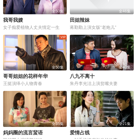
全50集
全46集
我哥我嫂
田姐辣妹
女子痴爱植物人丈夫情定一生
蒋勤勤上演女版“老炮儿”
全50集
全40集
哥哥姐姐的花样年华
八九不离十
王挺演绎小人物青春
朱丹李光洁上演贫嘴夫妻
全35集
全21集
妈妈圈的流言蜚语
爱情占线