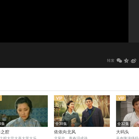
1.0x
标清
转发
3集
全38集
全32集
秦之腔
依依向北风
大码头
之腔大悲大喜大苦大乐
北风吹，青春泪成诗
吴奇隆演绎码