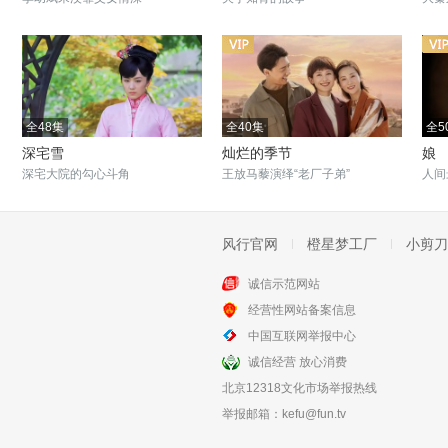
全48集
全40集
全5
深宅雪
灿烂的季节
娘
深宅大院的勾心斗角
王放马藜演绎“老厂子弟”
人间
风行官网
橙星梦工厂
小剪刀
诚信示范网站
全50集
全40集
经营性网站备案信息
哥哥姐姐的花样年华
八九不离十
中国互联网举报中心
王挺演绎小人物青春
朱丹李光洁上演贫嘴夫妻
诚信经营 放心消费
北京12318文化市场举报热线
举报邮箱：
kefu@fun.tv