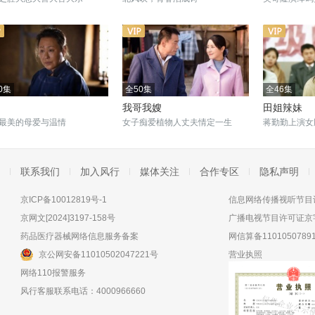
0集
全50集
全46集
我哥我嫂
田姐辣妹
最美的母爱与温情
女子痴爱植物人丈夫情定一生
蒋勤勤上演女
联系我们
加入风行
媒体关注
合作专区
隐私声明
京ICP备10012819号-1
信息网络传播视听节目许
京网文[2024]3197-158号
广播电视节目许可证京字
药品医疗器械网络信息服务备案
网信算备11010507891
京公网安备11010502047221号
营业执照
网络110报警服务
风行客服联系电话：4000966660