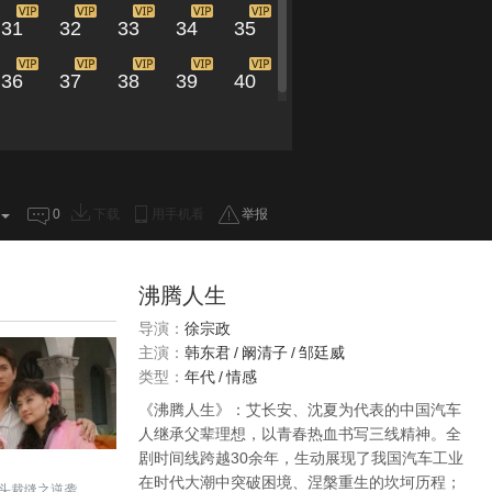
31
32
33
34
35
36
37
38
39
40
0
下载
用手机看
举报
沸腾人生
导演：
徐宗政
主演：
韩东君
/
阚清子
/
邹廷威
类型：
年代
/
情感
《沸腾人生》：艾长安、沈夏为代表的中国汽车
人继承父辈理想，以青春热血书写三线精神。全
剧时间线跨越30余年，生动展现了我国汽车工业
在时代大潮中突破困境、涅槃重生的坎坷历程；
头裁缝之逆袭