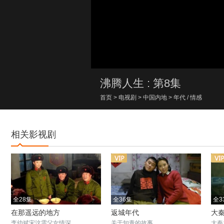
00:00/00:00
沸腾人生 : 第8集
首页
>
电视剧
>
中国内地
>
年代
/
情感
相关影视剧
全28集
全36集
全3
在那遥远的地方
返城年代
大
李幼斌宋汶霏父女情深
关于知青的故事
大秦