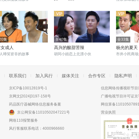
当外来媳妇嫁给本地郎
20集
全40集
全33集
大女成人
高兴的酸甜苦辣
杨光的夏天
人啼笑皆非的故事
胡同小妞恋上北漂小伙
市井小民商场
联系我们
加入风行
媒体关注
合作专区
隐私声明
京ICP备10012819号-1
信息网络传播视听节目许
京网文[2024]3197-158号
广播电视节目许可证京字
药品医疗器械网络信息服务备案
网信算备11010507891
京公网安备11010502047221号
营业执照
网络110报警服务
风行客服联系电话：4000966660