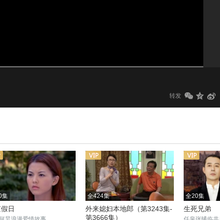
1.0x
标清
转发
0集
全424集
全20集
京假日
外来媳妇本地郎（第3243集-
生死兄弟
第3666集）
何炅浪漫爱情故事
任泉张晞临共