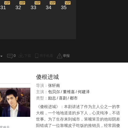
31
32
33
34
35
0
下载
用手机看
举报
傻根进城
导演：
张轩南
主演：
包贝尔
/
董维嘉
/
何建泽
类型：
励志
/
喜剧
/
都市
《傻根进城》：本剧讲述了作为主人公之一的李
大根，一个地地道道的乡下人，心灵纯净，不谙
世事。为了生存来到城市，笨嘴笨舌的他却阴差
阳错成了一位靠嘴皮子吃饭的推销员，经常因傻
度难关