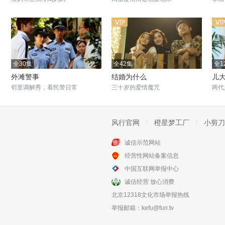
全30集
全42集
全1
外滩警事
结婚为什么
儿
邻里调解秀，看民警日常
三十岁的爱情魔咒
两代
风行官网
橙星梦工厂
小剪刀
诚信示范网站
更新至100集
全38集
经营性网站备案信息
家有儿女新传
杨光那些事
中国互联网举报中心
三个小伙伴的成长故事
杨光的快乐生活延续
诚信经营 放心消费
北京12318文化市场举报热线
举报邮箱：
kefu@fun.tv