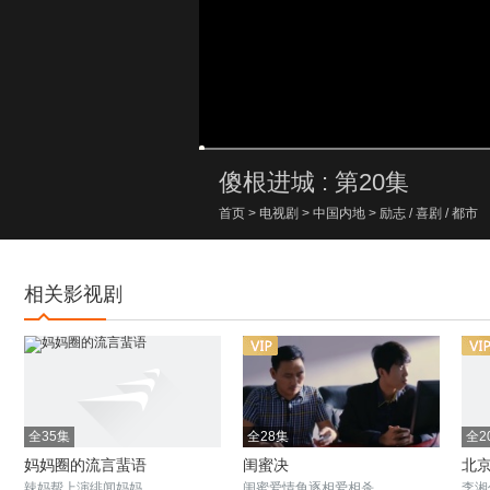
00:00/00:00
傻根进城 : 第20集
首页
>
电视剧
>
中国内地
>
励志
/
喜剧
/
都市
相关影视剧
全35集
全28集
全2
妈妈圈的流言蜚语
闺蜜决
北
辣妈帮上演绯闻妈妈
闺蜜爱情角逐相爱相杀
李湘