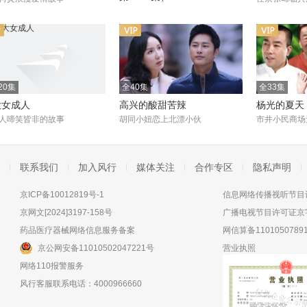
当外来媳妇嫁给本地郎
20集
全40集
全33集
大女成人
高兴的酸甜苦辣
杨光的夏天
人啼笑皆非的故事
胡同小妞恋上北漂小伙
市井小民商场
联系我们
加入风行
媒体关注
合作专区
隐私声明
京ICP备10012819号-1
信息网络传播视听节目许
京网文[2024]3197-158号
广播电视节目许可证京字
药品医疗器械网络信息服务备案
网信算备11010507891
京公网安备11010502047221号
营业执照
网络110报警服务
风行客服联系电话：4000966660