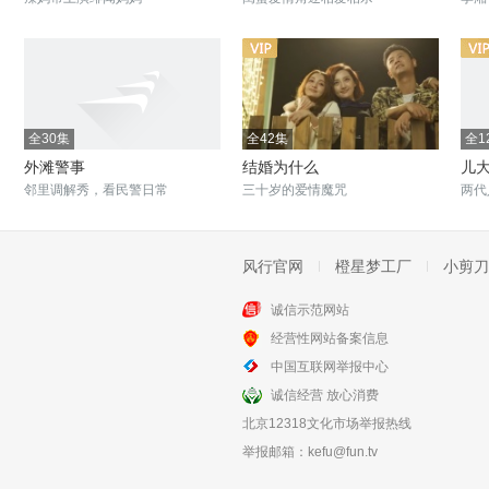
全30集
全42集
全1
外滩警事
结婚为什么
儿
邻里调解秀，看民警日常
三十岁的爱情魔咒
两代
风行官网
橙星梦工厂
小剪刀
诚信示范网站
更新至100集
全38集
经营性网站备案信息
家有儿女新传
杨光那些事
中国互联网举报中心
三个小伙伴的成长故事
杨光的快乐生活延续
诚信经营 放心消费
北京12318文化市场举报热线
举报邮箱：
kefu@fun.tv