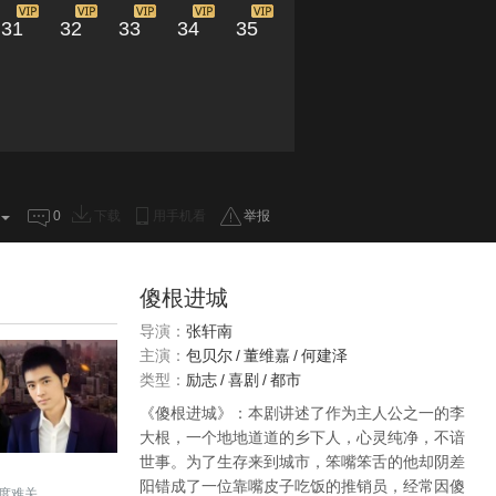
31
32
33
34
35
0
下载
用手机看
举报
傻根进城
导演：
张轩南
主演：
包贝尔
/
董维嘉
/
何建泽
类型：
励志
/
喜剧
/
都市
《傻根进城》：本剧讲述了作为主人公之一的李
大根，一个地地道道的乡下人，心灵纯净，不谙
世事。为了生存来到城市，笨嘴笨舌的他却阴差
阳错成了一位靠嘴皮子吃饭的推销员，经常因傻
度难关