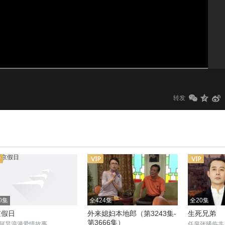
1.0x
标清
转发
0集
全424集
全20集
京假日
外来媳妇本地郎（第3243集-
生死兄弟
第3666集）
何炅浪漫爱情故事
任泉张晞临共