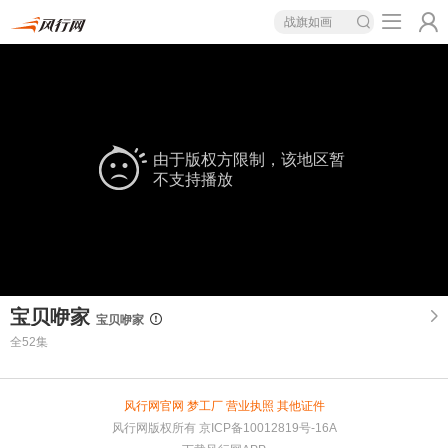
战旗如画
由于版权方限制，该地区暂
不支持播放
宝贝咿家
宝贝咿家
全52集
风行网官网
梦工厂
营业执照
其他证件
风行网版权所有
京ICP备10012819号-16A