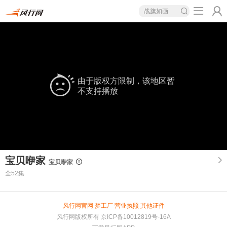
战旗如画
由于版权方限制，该地区暂
不支持播放
宝贝咿家
宝贝咿家
全52集
风行网官网
梦工厂
营业执照
其他证件
风行网版权所有
京ICP备10012819号-16A