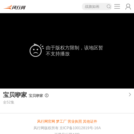
战旗如画
由于版权方限制，该地区暂
不支持播放
宝贝咿家
宝贝咿家
全52集
风行网官网
梦工厂
营业执照
其他证件
风行网版权所有
京ICP备10012819号-16A