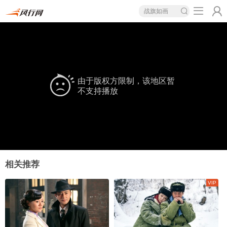
战旗如画
由于版权方限制，该地区暂
不支持播放
相关推荐