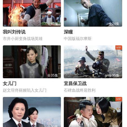
全40集
全24集
我叫刘传说
深瞳
市井小厨变身战场英雄
中国版福尔摩斯
全35集
全35集
女儿门
宜昌保卫战
赵文瑄佟丽娅陷入女儿门
石碑血战终迎胜利
全30集
全30集