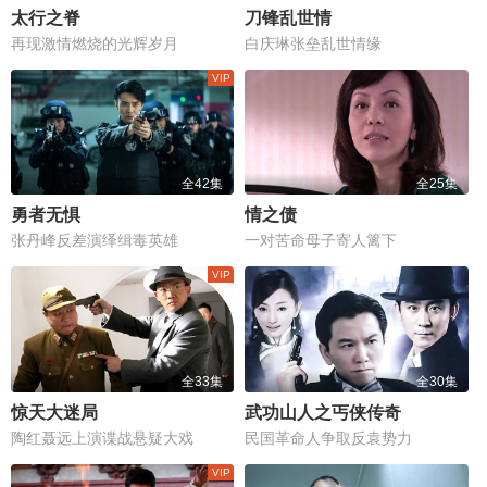
太行之脊
刀锋乱世情
再现激情燃烧的光辉岁月
白庆琳张垒乱世情缘
全42集
全25集
勇者无惧
情之债
张丹峰反差演绎缉毒英雄
一对苦命母子寄人篱下
全33集
全30集
惊天大迷局
武功山人之丐侠传奇
陶红聂远上演谍战悬疑大戏
民国革命人争取反袁势力