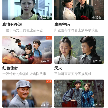
全25集
全30集
真情有多远
摩西密码
一位下岗女工的创业奋斗史
归亚蕾与宗峰岩上演终极较量
全42集
全26集
红色使命
天火
一段传奇的华蓥山游击队故事
王学圻宣萱变身民族英雄
全30集
全29集