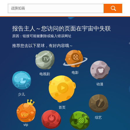
报告主人～您访问的页面在宇宙中失联
原因：链接可能被删除或输入错误网址
推荐您去以下星球，有好内容哦～
电影
电视剧
动漫
少儿
首页
综艺
vip