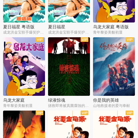
夏日福星 粤语版
夏日福星
乌龙大家庭 粤语版
成龙洪金宝联手爆笑护美女
成龙洪金宝联手爆笑护美女
青年黎姿美貌初显
乌龙大家庭
绿液惊魂
你是我的英雄
青年黎姿美貌初显
拯救即将被真菌腐蚀的世界
山地救援者的爱与奉献