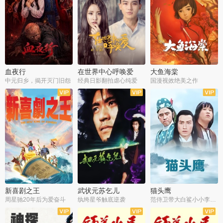
血夜行
在世界中心呼唤爱
大鱼海棠
中元归乡，揭开灭门旧怨
经典日影翻拍虐心纯爱
国漫视效绝美之作
新喜剧之王
武状元苏乞儿
猫头鹰
周星驰20年后为爱奋斗
纨绔星爷触底逆袭
范侍卫带大白鲨小小李破案寻妃