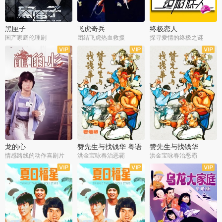
黑匣子
飞虎奇兵
终极恋人
国产家庭伦理剧
团结飞虎热血救援
探寻爱情的终极之谜
龙的心
赞先生与找钱华 粤语
赞先生与找钱华
版
情感路线的动作喜剧片
洪金宝咏春治恶霸
洪金宝咏春治恶霸