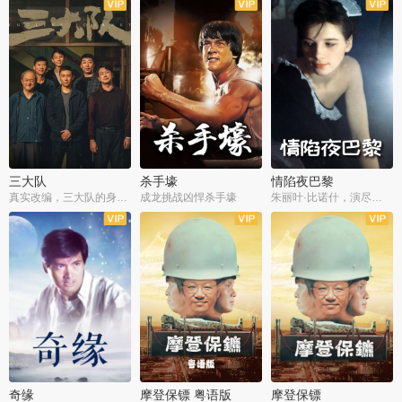
三大队
杀手壕
情陷夜巴黎
真实改编，三大队的身世浮沉
成龙挑战凶悍杀手壕
朱丽叶·比诺什，演尽失爱之痛
奇缘
摩登保镖 粤语版
摩登保镖