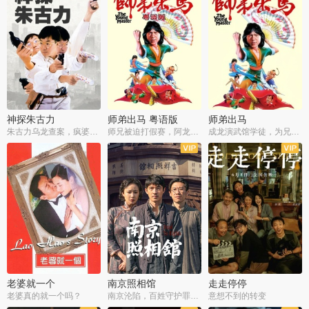
神探朱古力
师弟出马 粤语版
师弟出马
朱古力乌龙查案，疯婆子神助攻
师兄被迫打假赛，阿龙追查斗黑帮
成龙演武馆学徒，为兄搏命战黑道
老婆就一个
南京照相馆
走走停停
老婆真的就一个吗？
南京沦陷，百姓守护罪证底片
意想不到的转变