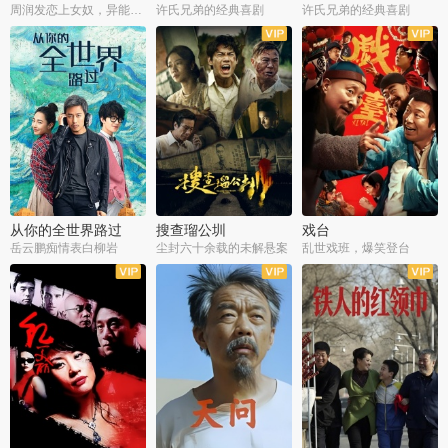
周润发恋上女奴，异能护体战邪派
许氏兄弟的经典喜剧
许氏兄弟的经典喜剧
从你的全世界路过
搜查瑠公圳
戏台
岳云鹏痴情表白柳岩
尘封六十余载的未解悬案
乱世戏班，爆笑登台