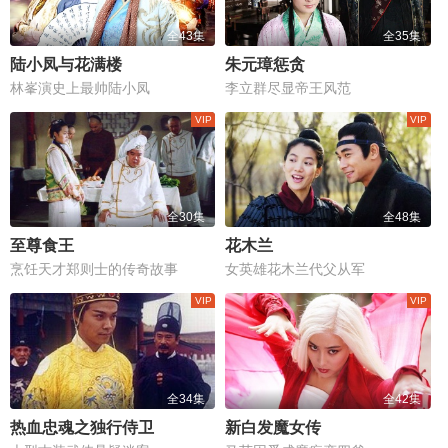
全43集
全35集
陆小凤与花满楼
朱元璋惩贪
林峯演史上最帅陆小凤
李立群尽显帝王风范
全30集
全48集
至尊食王
花木兰
烹饪天才郑则士的传奇故事
女英雄花木兰代父从军
全34集
全42集
热血忠魂之独行侍卫
新白发魔女传