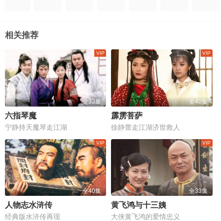
相关推荐
全33集
全40集
六指琴魔
霹雳菩萨
宁静持天魔琴走江湖
徐静蕾走江湖济世救人
全40集
全33集
人物志水浒传
黄飞鸿与十三姨
经典版水浒传再现
大侠黄飞鸿的爱情忠义