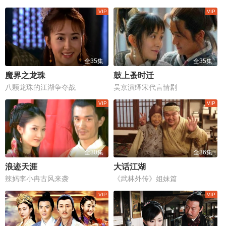
全35集
全35集
魔界之龙珠
鼓上蚤时迁
八颗龙珠的江湖争夺战
吴京演绎宋代言情剧
全30集
全36集
浪迹天涯
大话江湖
辣妈李小冉古风来袭
《武林外传》姐妹篇