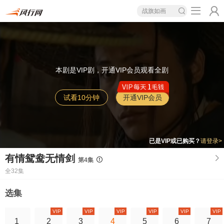
战旗如画
本剧是VIP剧，开通VIP会员观看全剧
试看10分钟
开通VIP会员
已是VIP或已购买？
请登录>
有情鸳鸯无情剑
第4集
全32集
选集
VIP
VIP
VIP
VIP
VIP
VIP
1
2
3
4
5
6
7