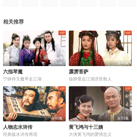
相关推荐
全33集
全40集
六指琴魔
霹雳菩萨
宁静持天魔琴走江湖
徐静蕾走江湖济世救人
全40集
全33集
人物志水浒传
黄飞鸿与十三姨
经典版水浒传再现
大侠黄飞鸿的爱情忠义