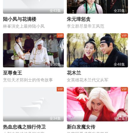
全43集
全35集
陆小凤与花满楼
朱元璋惩贪
林峯演史上最帅陆小凤
李立群尽显帝王风范
全30集
全48集
至尊食王
花木兰
烹饪天才郑则士的传奇故事
女英雄花木兰代父从军
全34集
全42集
热血忠魂之独行侍卫
新白发魔女传