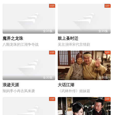
全35集
全35集
魔界之龙珠
鼓上蚤时迁
八颗龙珠的江湖争夺战
吴京演绎宋代言情剧
全30集
全36集
浪迹天涯
大话江湖
辣妈李小冉古风来袭
《武林外传》姐妹篇