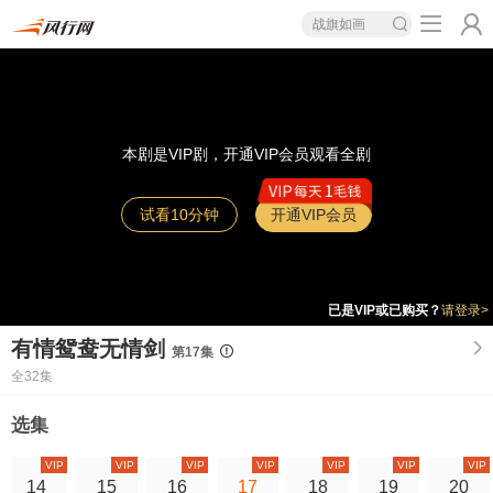
战旗如画
本剧是VIP剧，开通VIP会员观看全剧
试看10分钟
开通VIP会员
已是VIP或已购买？
请登录>
有情鸳鸯无情剑
第17集
全32集
选集
VIP
VIP
VIP
VIP
VIP
VIP
VIP
14
15
16
17
18
19
20