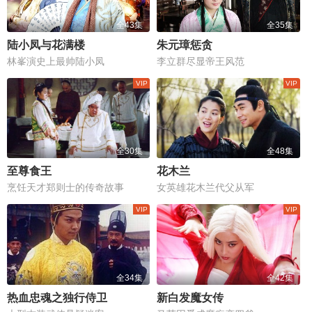
全43集
全35集
陆小凤与花满楼
朱元璋惩贪
林峯演史上最帅陆小凤
李立群尽显帝王风范
全30集
全48集
至尊食王
花木兰
烹饪天才郑则士的传奇故事
女英雄花木兰代父从军
全34集
全42集
热血忠魂之独行侍卫
新白发魔女传