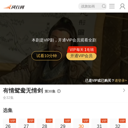
战旗如画
本剧是VIP剧，开通VIP会员观看全剧
试看10分钟
开通VIP会员
已是VIP或已购买？
请登录>
有情鸳鸯无情剑
第30集
全32集
选集
VIP
VIP
VIP
VIP
VIP
VIP
VIP
26
27
28
29
30
31
32