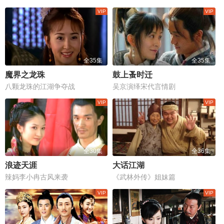
全35集
全35集
魔界之龙珠
鼓上蚤时迁
八颗龙珠的江湖争夺战
吴京演绎宋代言情剧
全30集
全36集
浪迹天涯
大话江湖
辣妈李小冉古风来袭
《武林外传》姐妹篇