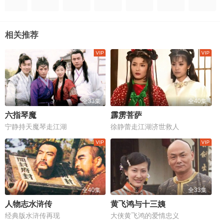
相关推荐
全33集
全40集
六指琴魔
霹雳菩萨
宁静持天魔琴走江湖
徐静蕾走江湖济世救人
全40集
全33集
人物志水浒传
黄飞鸿与十三姨
经典版水浒传再现
大侠黄飞鸿的爱情忠义