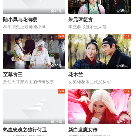
全43集
全35集
陆小凤与花满楼
朱元璋惩贪
林峯演史上最帅陆小凤
李立群尽显帝王风范
全30集
全48集
至尊食王
花木兰
烹饪天才郑则士的传奇故事
女英雄花木兰代父从军
全34集
全42集
热血忠魂之独行侍卫
新白发魔女传