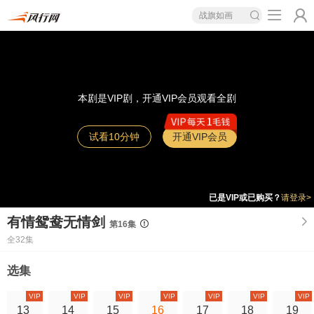
战旗如画
本剧是VIP剧，开通VIP会员观看全剧
试看10分钟
开通VIP会员
已是VIP或已购买？
请登录>
有情鸳鸯无情剑
第16集
全32集
选集
VIP
VIP
VIP
VIP
VIP
VIP
VIP
13
14
15
16
17
18
19