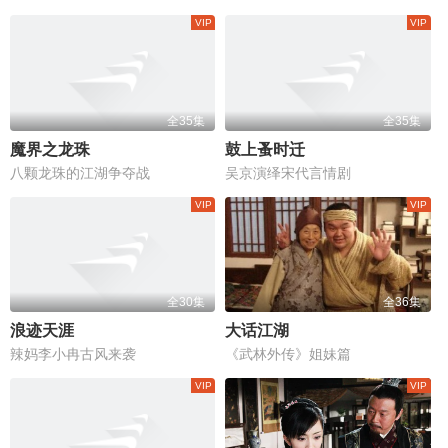
全35集
全35集
魔界之龙珠
鼓上蚤时迁
八颗龙珠的江湖争夺战
吴京演绎宋代言情剧
全30集
全36集
浪迹天涯
大话江湖
辣妈李小冉古风来袭
《武林外传》姐妹篇