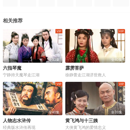
相关推荐
全33集
全40集
六指琴魔
霹雳菩萨
宁静持天魔琴走江湖
徐静蕾走江湖济世救人
全40集
全33集
人物志水浒传
黄飞鸿与十三姨
经典版水浒传再现
大侠黄飞鸿的爱情忠义