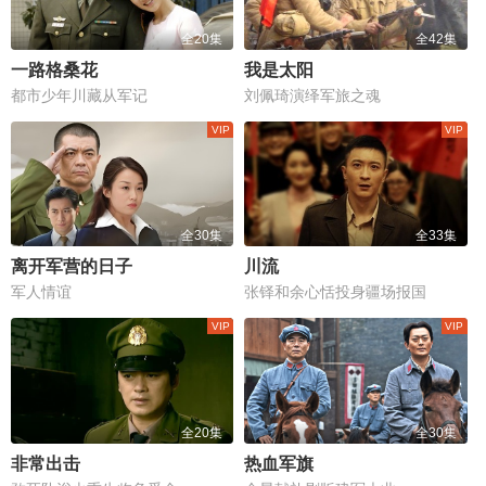
全20集
全42集
一路格桑花
我是太阳
都市少年川藏从军记
刘佩琦演绎军旅之魂
全30集
全33集
离开军营的日子
川流
军人情谊
张铎和余心恬投身疆场报国
全20集
全30集
非常出击
热血军旗