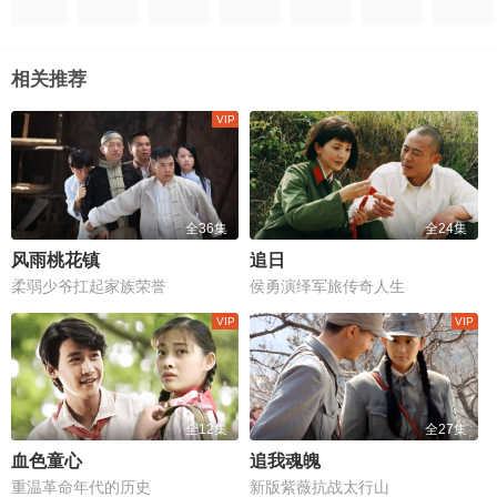
相关推荐
全36集
全24集
风雨桃花镇
追日
柔弱少爷扛起家族荣誉
侯勇演绎军旅传奇人生
全12集
全27集
血色童心
追我魂魄
重温革命年代的历史
新版紫薇抗战太行山