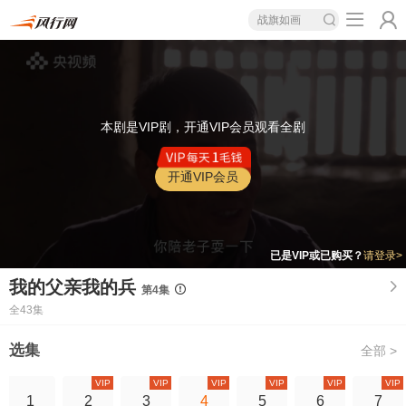
战旗如画
本剧是VIP剧，开通VIP会员观看全剧
开通VIP会员
已是VIP或已购买？
请登录>
我的父亲我的兵
第4集
全43集
选集
全部 >
VIP
VIP
VIP
VIP
VIP
VIP
1
2
3
4
5
6
7