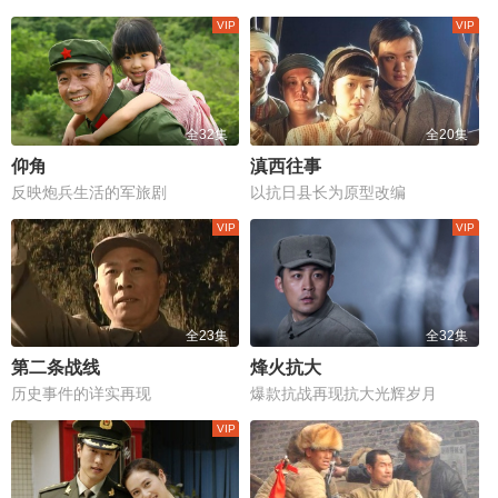
全32集
全20集
仰角
滇西往事
反映炮兵生活的军旅剧
以抗日县长为原型改编
全23集
全32集
第二条战线
烽火抗大
历史事件的详实再现
爆款抗战再现抗大光辉岁月