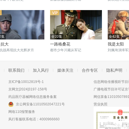
2集
全20集
全42集
火抗大
一路格桑花
我是太阳
抗战再现抗大光辉岁月
都市少年川藏从军记
刘佩琦演绎军
联系我们
加入风行
媒体关注
合作专区
隐私声明
京ICP备10012819号-1
信息网络传播视听节目许
京网文[2024]3197-158号
广播电视节目许可证京字
药品医疗器械网络信息服务备案
网信算备11010507891
京公网安备11010502047221号
营业执照
网络110报警服务
风行客服联系电话：4000966660