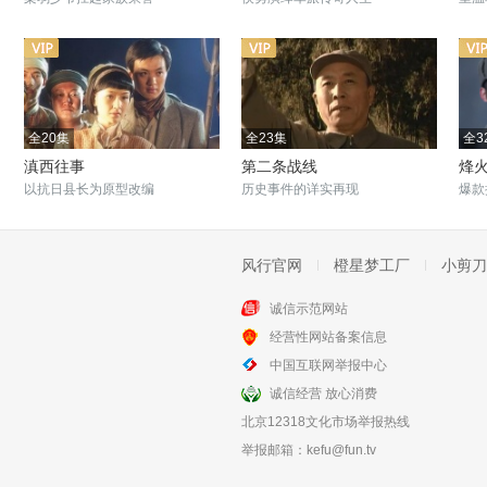
全20集
全23集
全3
滇西往事
第二条战线
烽
以抗日县长为原型改编
历史事件的详实再现
爆款
风行官网
橙星梦工厂
小剪刀
诚信示范网站
全30集
全33集
经营性网站备案信息
离开军营的日子
川流
中国互联网举报中心
军人情谊
张铎和余心恬投身疆场报国
诚信经营 放心消费
北京12318文化市场举报热线
举报邮箱：
kefu@fun.tv