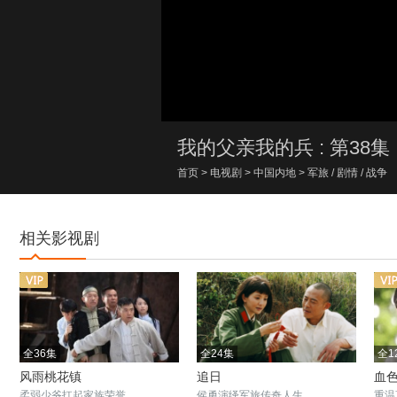
00:00/00:00
我的父亲我的兵 : 第38集
首页
>
电视剧
>
中国内地
>
军旅
/
剧情
/
战争
相关影视剧
全36集
全24集
全1
风雨桃花镇
追日
血
柔弱少爷扛起家族荣誉
侯勇演绎军旅传奇人生
重温