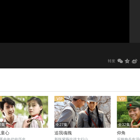
1.0x
标清
转发
2集
全27集
全32集
色童心
追我魂魄
仰角
革命年代的历史
新版紫薇抗战太行山
反映炮兵生活