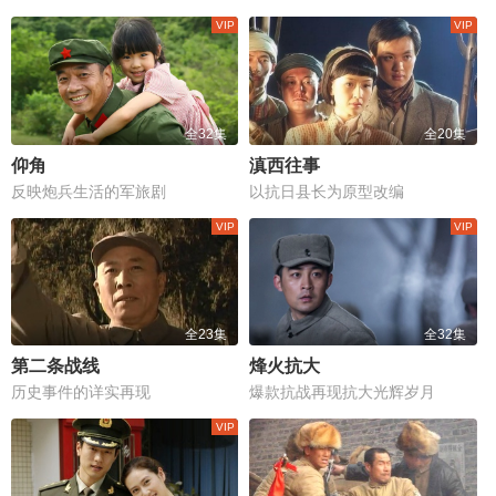
全32集
全20集
仰角
滇西往事
反映炮兵生活的军旅剧
以抗日县长为原型改编
全23集
全32集
第二条战线
烽火抗大
历史事件的详实再现
爆款抗战再现抗大光辉岁月