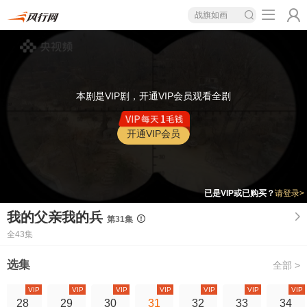
战旗如画
本剧是VIP剧，开通VIP会员观看全剧
开通VIP会员
已是VIP或已购买？
请登录>
我的父亲我的兵
第31集
全43集
选集
全部 >
VIP
VIP
VIP
VIP
VIP
VIP
VIP
28
29
30
31
32
33
34