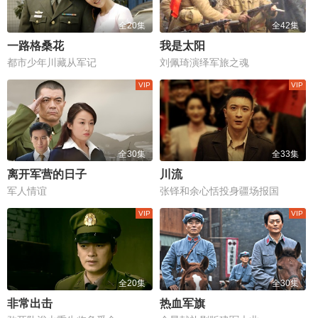
全20集
全42集
一路格桑花
我是太阳
都市少年川藏从军记
刘佩琦演绎军旅之魂
全30集
全33集
离开军营的日子
川流
军人情谊
张铎和余心恬投身疆场报国
全20集
全30集
非常出击
热血军旗