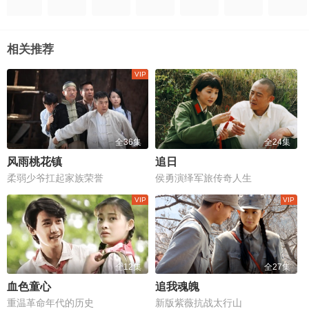
相关推荐
全36集
全24集
风雨桃花镇
追日
柔弱少爷扛起家族荣誉
侯勇演绎军旅传奇人生
全12集
全27集
血色童心
追我魂魄
重温革命年代的历史
新版紫薇抗战太行山