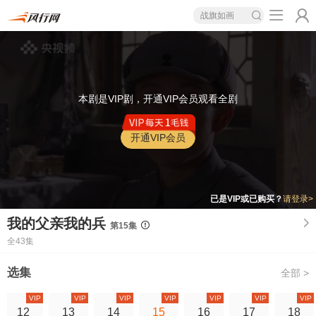
战旗如画
本剧是VIP剧，开通VIP会员观看全剧
开通VIP会员
已是VIP或已购买？
请登录>
我的父亲我的兵
第15集
全43集
选集
全部 >
VIP
VIP
VIP
VIP
VIP
VIP
VIP
12
13
14
15
16
17
18