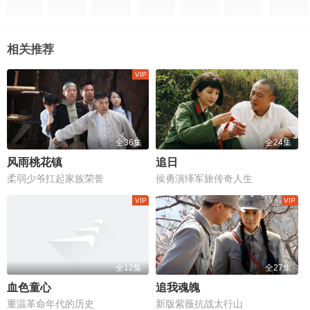
相关推荐
全36集
全24集
风雨桃花镇
追日
柔弱少爷扛起家族荣誉
侯勇演绎军旅传奇人生
全12集
全27集
血色童心
追我魂魄
重温革命年代的历史
新版紫薇抗战太行山