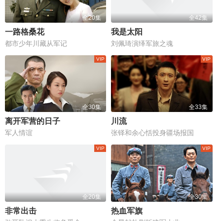
全20集
全42集
一路格桑花
我是太阳
都市少年川藏从军记
刘佩琦演绎军旅之魂
全30集
全33集
离开军营的日子
川流
军人情谊
张铎和余心恬投身疆场报国
全20集
全30集
非常出击
热血军旗