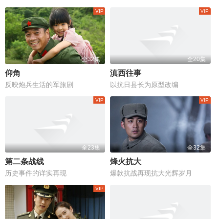
全32集
全20集
仰角
滇西往事
反映炮兵生活的军旅剧
以抗日县长为原型改编
全23集
全32集
第二条战线
烽火抗大
历史事件的详实再现
爆款抗战再现抗大光辉岁月