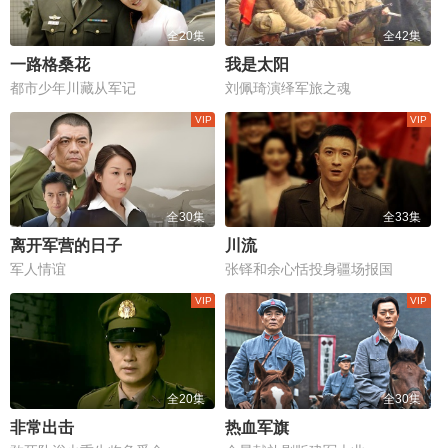
全20集
全42集
一路格桑花
我是太阳
都市少年川藏从军记
刘佩琦演绎军旅之魂
全30集
全33集
离开军营的日子
川流
军人情谊
张铎和余心恬投身疆场报国
全20集
全30集
非常出击
热血军旗