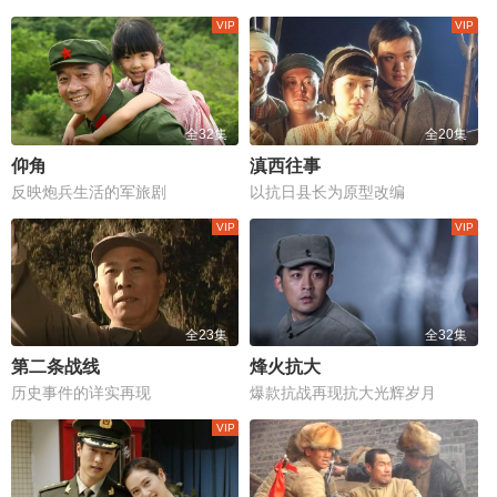
全32集
全20集
仰角
滇西往事
反映炮兵生活的军旅剧
以抗日县长为原型改编
全23集
全32集
第二条战线
烽火抗大
历史事件的详实再现
爆款抗战再现抗大光辉岁月