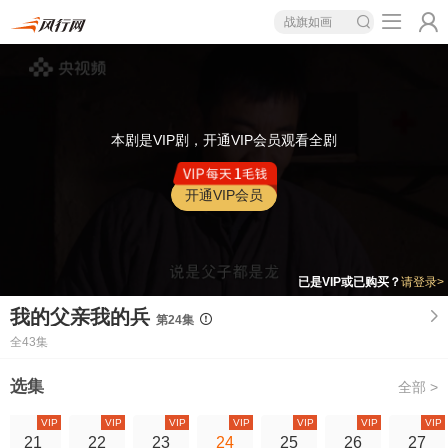
战旗如画
本剧是VIP剧，开通VIP会员观看全剧
开通VIP会员
已是VIP或已购买？
请登录>
我的父亲我的兵
第24集
全43集
选集
全部 >
VIP
VIP
VIP
VIP
VIP
VIP
VIP
21
22
23
24
25
26
27