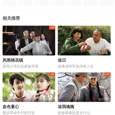
相关推荐
全36集
全24集
风雨桃花镇
追日
柔弱少爷扛起家族荣誉
侯勇演绎军旅传奇人生
全12集
全27集
血色童心
追我魂魄
重温革命年代的历史
新版紫薇抗战太行山