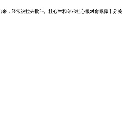
出来，经常被拉去批斗。杜心生和弟弟杜心根对俞佩佩十分关