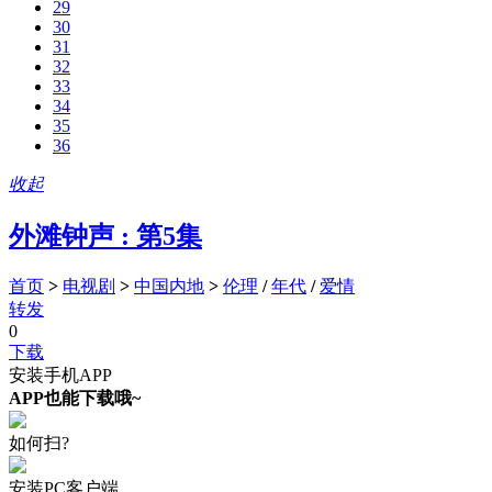
29
30
31
32
33
34
35
36
收起
外滩钟声 : 第5集
首页
>
电视剧
>
中国内地
>
伦理
/
年代
/
爱情
转发
0
下载
安装手机APP
APP也能下载哦~
如何扫?
安装PC客户端