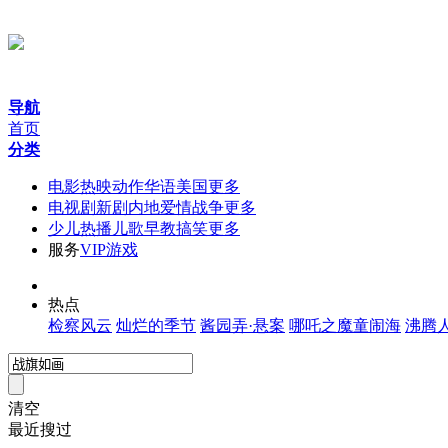
导航
首页
分类
电
影
热映
动作
华语
美国
更多
电视剧
新剧
内地
爱情
战争
更多
少
儿
热播
儿歌
早教
搞笑
更多
服
务
VIP
游戏
热
点
检察风云
灿烂的季节
酱园弄·悬案
哪吒之魔童闹海
沸腾
清空
最近搜过