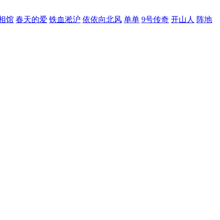
相馆
春天的爱
铁血淞沪
依依向北风
单单
9号传奇
开山人
阵地