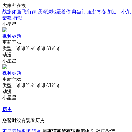
大家都在搜
战旗如画
飞行家
我深深地爱着你
典当行
追梦青春
加油！小茉
猎狐·行动
小星星
视频标题
更新至xx
类型：
谁谁谁
/
谁谁谁
/
谁谁谁
动漫
小星星
视频标题
更新至xx
类型：
谁谁谁
/
谁谁谁
/
谁谁谁
动漫
小星星
历史
您暂时没有观看历史
不显示短视频
清空
是否清空所有观看历史？
确定
取消