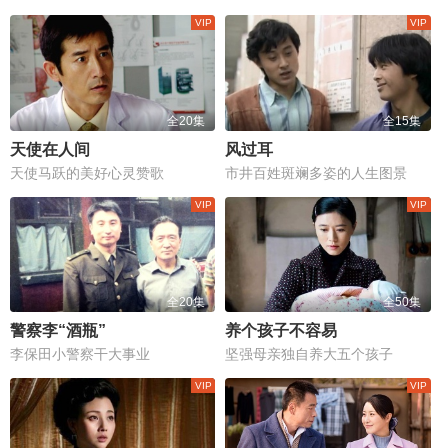
全20集
全15集
天使在人间
风过耳
天使马跃的美好心灵赞歌
市井百姓斑斓多姿的人生图景
全20集
全50集
警察李“酒瓶”
养个孩子不容易
李保田小警察干大事业
坚强母亲独自养大五个孩子