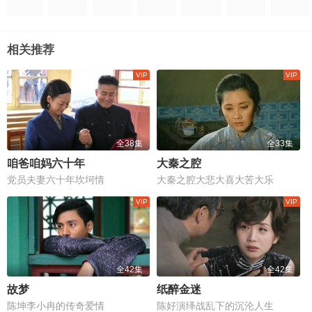
相关推荐
全38集
全33集
咱爸咱妈六十年
大秦之腔
党员夫妻六十年坎坷情
大秦之腔大悲大喜大苦大乐
全42集
全42集
故梦
纸醉金迷
陈坤李小冉的传奇爱情
陈好演绎战乱下的沉沦人生