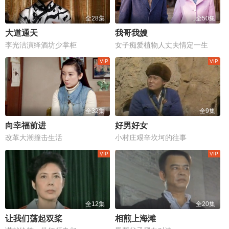
全28集
全50集
大道通天
我哥我嫂
李光洁演绎酒坊少掌柜
女子痴爱植物人丈夫情定一生
全32集
全9集
向幸福前进
好男好女
改革大潮撞击生活
小村庄艰辛坎坷的往事
全12集
全20集
让我们荡起双桨
相煎上海滩