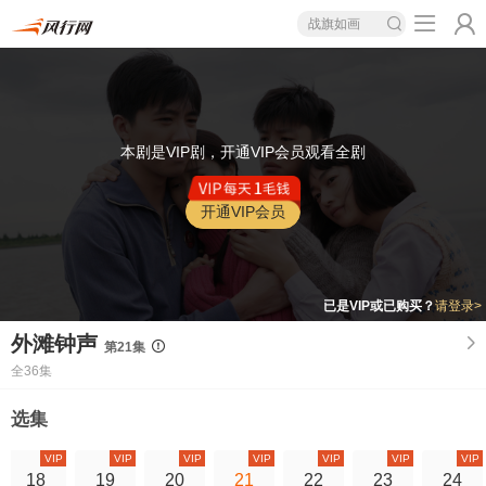
战旗如画
本剧是VIP剧，开通VIP会员观看全剧
开通VIP会员
已是VIP或已购买？
请登录>
外滩钟声
第21集
全36集
选集
VIP
VIP
VIP
VIP
VIP
VIP
VIP
18
19
20
21
22
23
24