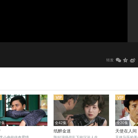
1.0x
标清
转发
2集
全42集
全20集
梦
纸醉金迷
天使在人间
李小冉的传奇爱情
陈好演绎战乱下的沉沦人生
天使马跃的美