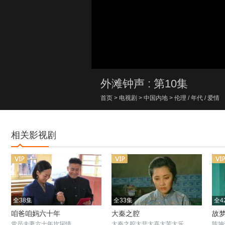
00:00/00:00
外滩钟声 : 第10集
首页
>
电视剧
>
中国内地
>
伦理
/
年代
/
爱情
相关影视剧
全38集
全33集
全4
咱爸咱妈六十年
大秦之腔
故
党员夫妻六十年坎坷情
大秦之腔大悲大喜大苦大乐
陈坤