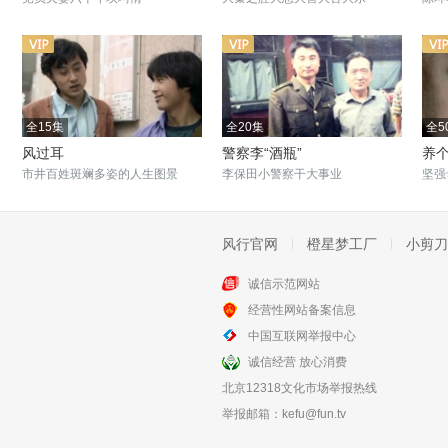
全15集
全20集
全5
风过耳
警察李“酒瓶”
养
市井百姓斑斓多姿的人生图景
李保田小警察干大事业
坚强
风行官网
橙星梦工厂
小剪刀
诚信示范网站
全32集
全9集
经营性网站备案信息
向幸福前进
好男好女
中国互联网举报中心
改革大潮撞击生活
小村庄艰辛坎坷的往事
诚信经营 放心消费
北京12318文化市场举报热线
举报邮箱：
kefu@fun.tv