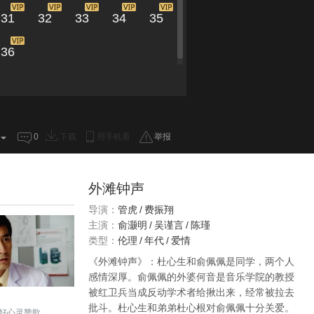
31
32
33
34
35
36
0
下载
用手机看
举报
外滩钟声
导演：
管虎
/
费振翔
主演：
俞灏明
/
吴谨言
/
陈瑾
类型：
伦理
/
年代
/
爱情
《外滩钟声》：杜心生和俞佩佩是同学，两个人
感情深厚。俞佩佩的外婆何音是音乐学院的教授
被红卫兵当成反动学术者给揪出来，经常被拉去
批斗。杜心生和弟弟杜心根对俞佩佩十分关爱。
好心灵赞歌