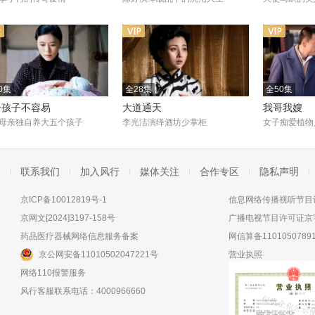
0集
全28集
全50集
个孩子不容易
大道通天
我哥我嫂
母亲独自养大五个孩子
李光洁演绎酒坊少掌柜
女子痴爱植物
联系我们
加入风行
媒体关注
合作专区
隐私声明
京ICP备10012819号-1
信息网络传播视听节目许
京网文[2024]3197-158号
广播电视节目许可证京字
药品医疗器械网络信息服务备案
网信算备11010507891
京公网安备11010502047221号
营业执照
网络110报警服务
风行客服联系电话：4000966660