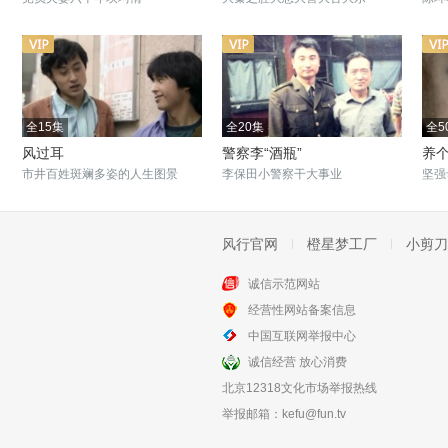
全15集
全20集
全5
风过耳
警察李“酒瓶”
养
市井百姓斑斓多姿的人生图景
李保田小警察干大事业
坚强
风行官网
橙星梦工厂
小剪刀
诚信示范网站
全32集
全9集
经营性网站备案信息
向幸福前进
好男好女
中国互联网举报中心
改革大潮撞击生活
小村庄艰辛坎坷的往事
诚信经营 放心消费
北京12318文化市场举报热线
举报邮箱：
kefu@fun.tv