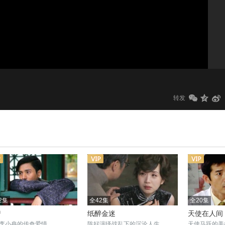
1.0x
标清
转发
2集
全42集
全20集
梦
纸醉金迷
天使在人间
李小冉的传奇爱情
陈好演绎战乱下的沉沦人生
天使马跃的美