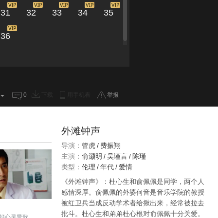
31
32
33
34
35
36
0
下载
用手机看
举报
外滩钟声
导演：
管虎
/
费振翔
主演：
俞灏明
/
吴谨言
/
陈瑾
类型：
伦理
/
年代
/
爱情
《外滩钟声》：杜心生和俞佩佩是同学，两个人
感情深厚。俞佩佩的外婆何音是音乐学院的教授
被红卫兵当成反动学术者给揪出来，经常被拉去
批斗。杜心生和弟弟杜心根对俞佩佩十分关爱。
好心灵赞歌