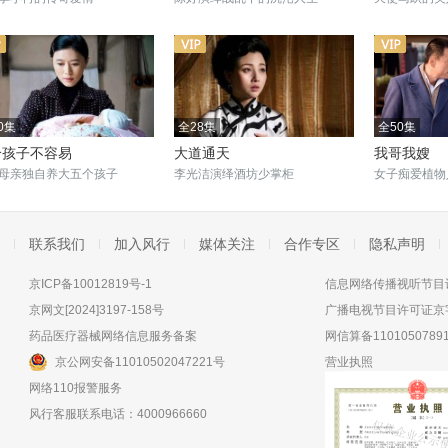
0集
全28集
全50集
个孩子不容易
大道通天
我哥我嫂
母亲独自养大五个孩子
李光洁演绎酒坊少掌柜
女子痴爱植物
联系我们
加入风行
媒体关注
合作专区
隐私声明
京ICP备10012819号-1
信息网络传播视听节目许
京网文[2024]3197-158号
广播电视节目许可证京字
药品医疗器械网络信息服务备案
网信算备11010507891
京公网安备11010502047221号
营业执照
网络110报警服务
风行客服联系电话：4000966660