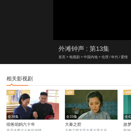
00:00/00:00
外滩钟声 : 第13集
首页
>
电视剧
>
中国内地
>
伦理
/
年代
/
爱情
相关影视剧
全38集
全33集
全4
咱爸咱妈六十年
大秦之腔
故
党员夫妻六十年坎坷情
大秦之腔大悲大喜大苦大乐
陈坤