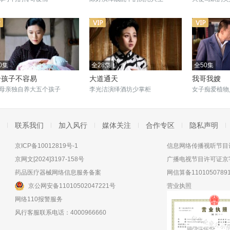
0集
全28集
全50集
个孩子不容易
大道通天
我哥我嫂
母亲独自养大五个孩子
李光洁演绎酒坊少掌柜
女子痴爱植物
联系我们
加入风行
媒体关注
合作专区
隐私声明
京ICP备10012819号-1
信息网络传播视听节目许
京网文[2024]3197-158号
广播电视节目许可证京字
药品医疗器械网络信息服务备案
网信算备11010507891
京公网安备11010502047221号
营业执照
网络110报警服务
风行客服联系电话：4000966660