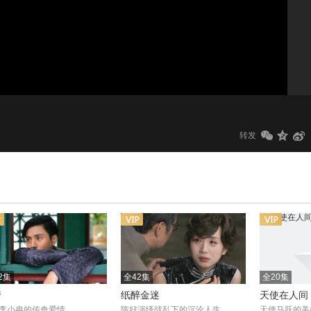
1.0x
标清
转发
2集
全42集
全20集
梦
纸醉金迷
天使在人间
李小冉的传奇爱情
陈好演绎战乱下的沉沦人生
天使马跃的美