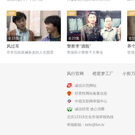
全15集
全20集
全5
风过耳
警察李“酒瓶”
养
市井百姓斑斓多姿的人生图景
李保田小警察干大事业
坚强
风行官网
橙星梦工厂
小剪刀
诚信示范网站
全32集
全9集
经营性网站备案信息
向幸福前进
好男好女
中国互联网举报中心
改革大潮撞击生活
小村庄艰辛坎坷的往事
诚信经营 放心消费
北京12318文化市场举报热线
举报邮箱：
kefu@fun.tv