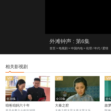
00:00/00:00
外滩钟声 : 第6集
首页
>
电视剧
>
中国内地
>
伦理
/
年代
/
爱情
相关影视剧
全38集
全33集
全4
咱爸咱妈六十年
大秦之腔
故
党员夫妻六十年坎坷情
大秦之腔大悲大喜大苦大乐
陈坤