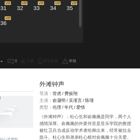
31
32
33
34
35
36
0
下载
用手机看
举报
外滩钟声
导演：
管虎
/
费振翔
主演：
俞灏明
/
吴谨言
/
陈瑾
类型：
伦理
/
年代
/
爱情
《外滩钟声》：杜心生和俞佩佩是同学，两个人
感情深厚。俞佩佩的外婆何音是音乐学院的教授
被红卫兵当成反动学术者给揪出来，经常被拉去
批斗。杜心生和弟弟杜心根对俞佩佩十分关爱。
好心灵赞歌