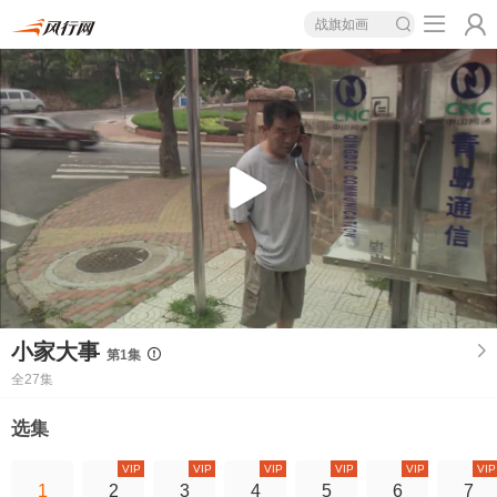
战旗如画
小家大事
第1集
全27集
选集
VIP
VIP
VIP
VIP
VIP
VIP
1
2
3
4
5
6
7