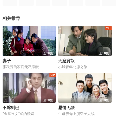
相关推荐
全26集
全18集
妻子
无意背叛
张秋芳为家庭无私奉献
小城青年北漂之旅
全20集
全30集
不嫁则已
恩情无限
"金童玉女"式的婚姻
生母养母上演夺子大战