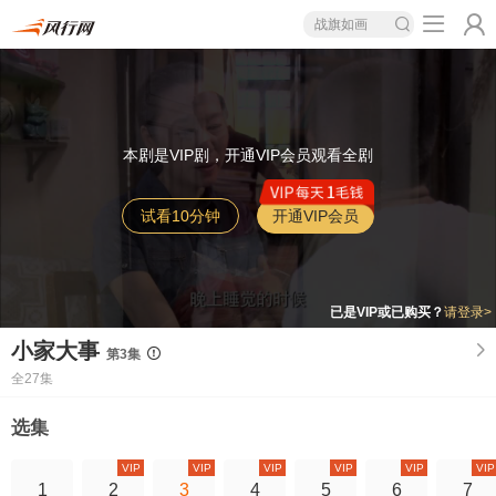
战旗如画
本剧是VIP剧，开通VIP会员观看全剧
试看10分钟
开通VIP会员
已是VIP或已购买？
请登录>
小家大事
第3集
全27集
选集
VIP
VIP
VIP
VIP
VIP
VIP
1
2
3
4
5
6
7