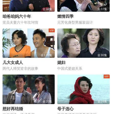
全38集
全22集
咱爸咱妈六十年
燃情四季
党员夫妻六十年坎坷情
元芳化身型男服装设计
全120集
全30集
儿大女成人
媳妇
两代人啼笑皆非的故事
中国式婆媳关系
全20集
全24集
想好再结婚
母子连心