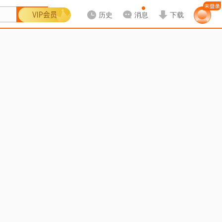
历史
消息
下载