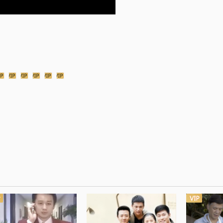
1.0x
标清
22
23
24
25
26
27