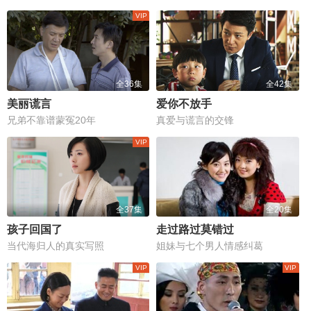
全36集
全42集
美丽谎言
爱你不放手
兄弟不靠谱蒙冤20年
真爱与谎言的交锋
全37集
全20集
孩子回国了
走过路过莫错过
当代海归人的真实写照
姐妹与七个男人情感纠葛