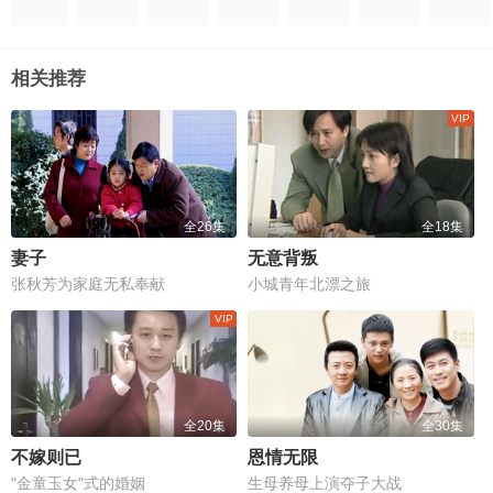
相关推荐
全26集
全18集
妻子
无意背叛
张秋芳为家庭无私奉献
小城青年北漂之旅
全20集
全30集
不嫁则已
恩情无限
"金童玉女"式的婚姻
生母养母上演夺子大战