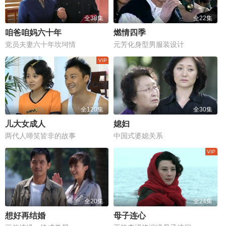
全38集
全22集
咱爸咱妈六十年
燃情四季
党员夫妻六十年坎坷情
元芳化身型男服装设计
全120集
全30集
儿大女成人
媳妇
两代人啼笑皆非的故事
中国式婆媳关系
全20集
全24集
想好再结婚
母子连心