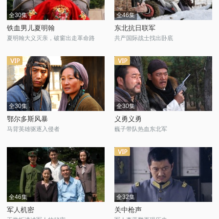
全30集
全46集
铁血男儿夏明翰
东北抗日联军
夏明翰大义灭亲，破窗出走革命路
共产国际战士找出卧底
全30集
全30集
鄂尔多斯风暴
义勇义勇
马背英雄驱逐入侵者
巍子带队热血东北军
全46集
全32集
军人机密
关中枪声