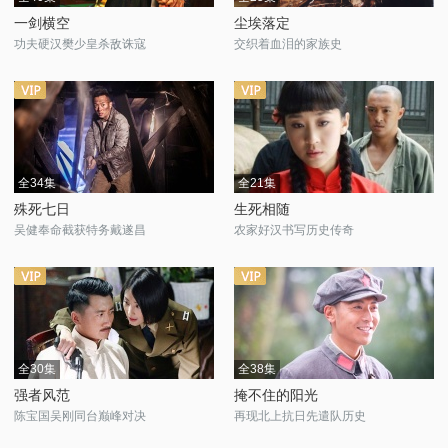
一剑横空
尘埃落定
功夫硬汉樊少皇杀敌诛寇
交织着血泪的家族史
全34集
全21集
殊死七日
生死相随
吴健奉命截获特务戴遂昌
农家好汉书写历史传奇
全30集
全38集
强者风范
掩不住的阳光
陈宝国吴刚同台巅峰对决
再现北上抗日先遣队历史