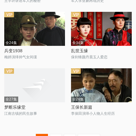
王学圻讲述军人的秘密
军人李亚鹏再现历史
全24集
全34集
兵变1938
乱世玉缘
梅婷演绎帅气女间谍
保剑锋颜丹晨玉人爱恋
全27集
全26集
梦断乐缘堂
王保长新篇
江南古镇的民生故事
李保田演绎小人物人生经历