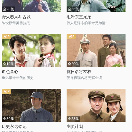
全20集
全36集
野火春风斗古城
毛泽东三兄弟
陈锐原华英勇抗战
伟人毛泽东的革命兄弟情
全12集
全20集
血色童心
抗日名将左权
重温革命年代的历史
荧屏再现名将光辉业绩
全30集
全23集
历史永远铭记
幽灵计划