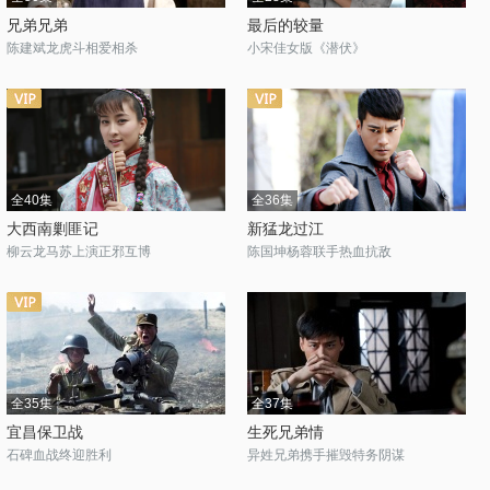
兄弟兄弟
最后的较量
陈建斌龙虎斗相爱相杀
小宋佳女版《潜伏》
全40集
全36集
大西南剿匪记
新猛龙过江
柳云龙马苏上演正邪互博
陈国坤杨蓉联手热血抗敌
全35集
全37集
宜昌保卫战
生死兄弟情
石碑血战终迎胜利
异姓兄弟携手摧毁特务阴谋