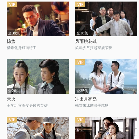
全39集
全36集
惊蛰
风雨桃花镇
杨烁化身双面特工
柔弱少爷扛起家族荣誉
全26集
全35集
天火
冲出月亮岛
王学圻宣萱变身民族英雄
韩雪朱泳腾联手越狱