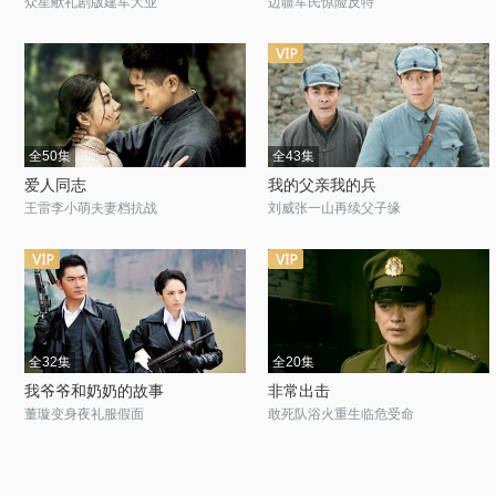
众星献礼剧版建军大业
边疆军民惊险反特
全50集
全43集
爱人同志
我的父亲我的兵
王雷李小萌夫妻档抗战
刘威张一山再续父子缘
全32集
全20集
我爷爷和奶奶的故事
非常出击
董璇变身夜礼服假面
敢死队浴火重生临危受命