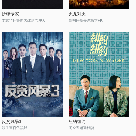
拆弹专家
火龙对决
姜武华仔警匪大战霸气冲天
黎明任贤齐终极大PK
反贪风暴3
纽约纽约
联手查百亿黑钱
阮经天邂逅杜鹃