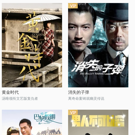
黄金时代
消失的子弹
汤唯领衔文艺版复仇者
离奇命案铸就幽灵传说