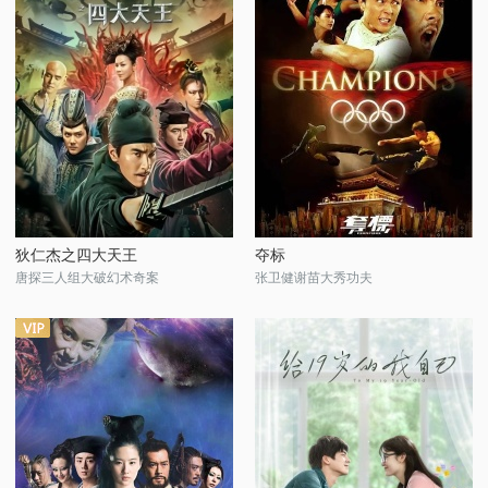
狄仁杰之四大天王
夺标
唐探三人组大破幻术奇案
张卫健谢苗大秀功夫