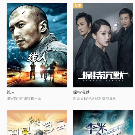
线人
保持沉默
张家辉“咬”谢霆锋不放
周迅吴镇宇法庭对决辩真相