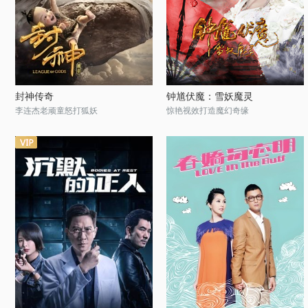
封神传奇
钟馗伏魔：雪妖魔灵
李连杰老顽童怒打狐妖
惊艳视效打造魔幻奇缘