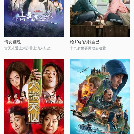
倩女幽魂
给19岁的我自己
古天乐爱上刘亦菲上演人妖恋
十九岁更要勇敢去追爱