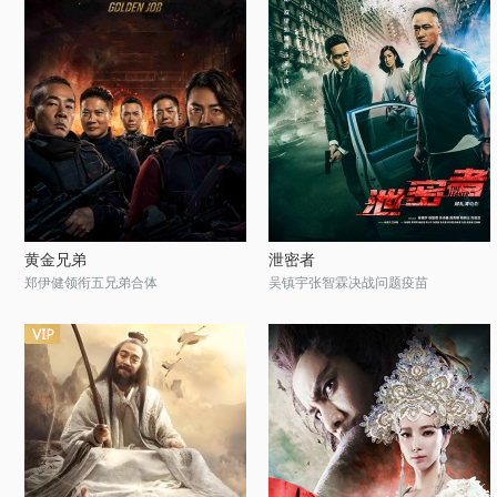
黄金兄弟
泄密者
郑伊健领衔五兄弟合体
吴镇宇张智霖决战问题疫苗