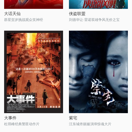
大话天仙
侠盗联盟
群星贺岁挑战观众笑神经
刘德华让·雷诺双雄争风无价之宝
大事件
紫宅
杜琪峰经典警匪动作片
汪东城佟丽娅演绎惊魂大片