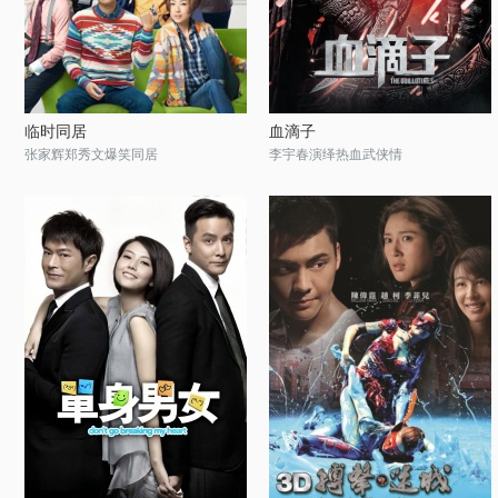
临时同居
血滴子
张家辉郑秀文爆笑同居
李宇春演绎热血武侠情