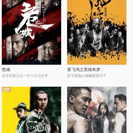
危城
黄飞鸿之英雄有梦
吴京刘青云以一打十火力全开
彭于晏痴心杨颖柔情万千