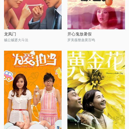
龙凤门
开心鬼放暑假
贼公贼婆大斗法
罗美薇整蛊黄百鸣