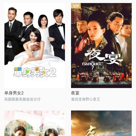
单身男女2
夜宴
高圆圆最美颜值追古仔
葛优变身野心君王