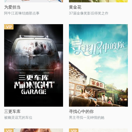
为爱担当
黄金花
阿牛江若琳结婚那点事
37届金像奖影后得奖之作
三更车库
寻找心中的你
被幽灵诅咒的车位
男主寻找一见钟情的她