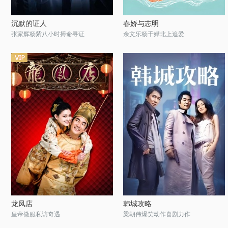
沉默的证人
春娇与志明
张家辉杨紫八小时搏命寻证
余文乐杨千嬅北上追爱
龙凤店
韩城攻略
皇帝微服私访奇遇
梁朝伟爆笑动作喜剧力作