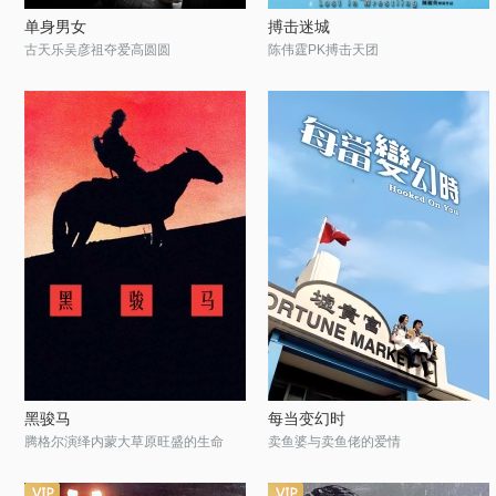
单身男女
搏击迷城
古天乐吴彦祖夺爱高圆圆
陈伟霆PK搏击天团
黑骏马
每当变幻时
腾格尔演绎内蒙大草原旺盛的生命
卖鱼婆与卖鱼佬的爱情