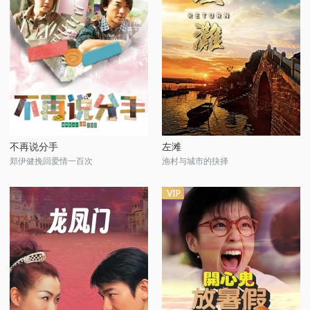
不再说分手
左滩
郑伊健挽回爱情一百次
渔村与城市的抉择