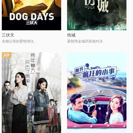
三伏天
伤城
未婚父母的爱恨情仇
梁朝伟金城武双雄对决