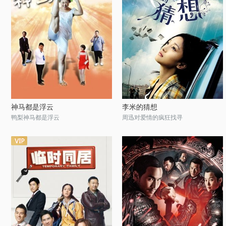
神马都是浮云
李米的猜想
鸭梨神马都是浮云
周迅对爱情的疯狂找寻