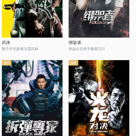
武侠
绑架者
甄子丹无敌拳法震武林
铁血白百何手撕黄立行