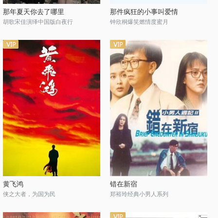
那年夏天你去了哪里
那件疯狂的小事叫爱情
胡歌宋佳演绎中国版白夜行
钟欣桐爆笑燃情度蜜月
黄飞鸿
错在新宿
侠之大者，为国为民
郑裕玲经典小男人系列