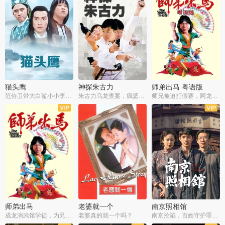
猫头鹰
神探朱古力
师弟出马 粤语版
范侍卫带大白鲨小小李破案寻妃
朱古力乌龙查案，疯婆子神助攻
师兄被迫打假赛，阿龙追查斗黑帮
师弟出马
老婆就一个
南京照相馆
成龙演武馆学徒，为兄搏命战黑道
老婆真的就一个吗？
南京沦陷，百姓守护罪证底片