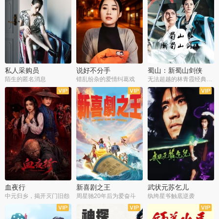
私人采购员
说好不分手
蜀山：新蜀山剑侠
陌生的匿名消息
错乱纷杂的爱情纠葛戏
无法超越的林青霞经典角色
血夜行
新喜剧之王
武状元苏乞儿
中元归乡，揭开灭门旧怨
周星驰20年后为爱奋斗
纨绔星爷触底逆袭