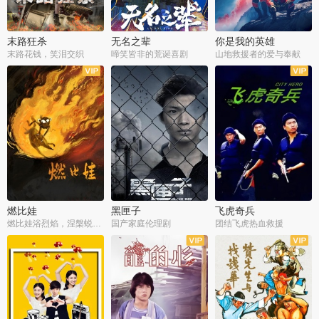
末路狂杀
无名之辈
你是我的英雄
末路花钱，笑泪交织
啼笑皆非的荒诞喜剧
山地救援者的爱与奉献
燃比娃
黑匣子
飞虎奇兵
燃比娃浴烈焰，涅槃蜕变成人
国产家庭伦理剧
团结飞虎热血救援