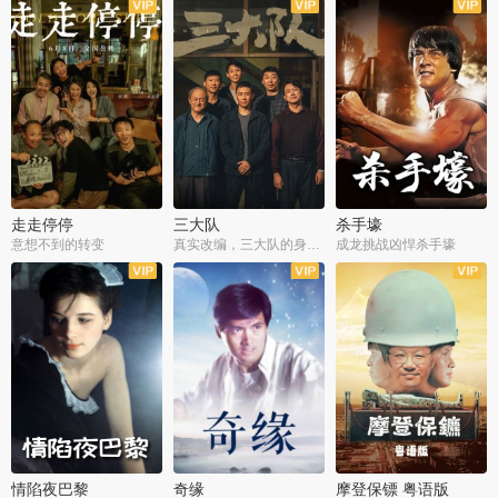
走走停停
三大队
杀手壕
意想不到的转变
真实改编，三大队的身世浮沉
成龙挑战凶悍杀手壕
情陷夜巴黎
奇缘
摩登保镖 粤语版