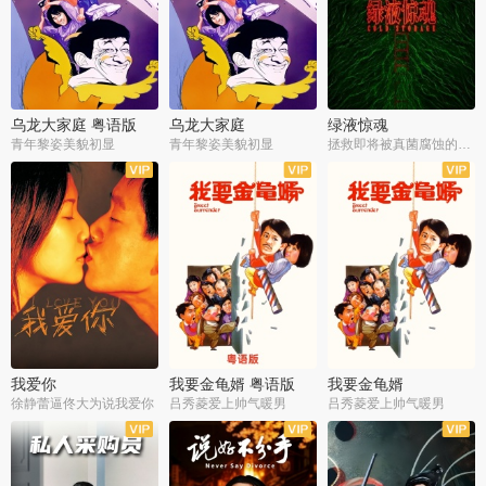
乌龙大家庭 粤语版
乌龙大家庭
绿液惊魂
青年黎姿美貌初显
青年黎姿美貌初显
拯救即将被真菌腐蚀的世界
我爱你
我要金龟婿 粤语版
我要金龟婿
徐静蕾逼佟大为说我爱你
吕秀菱爱上帅气暖男
吕秀菱爱上帅气暖男