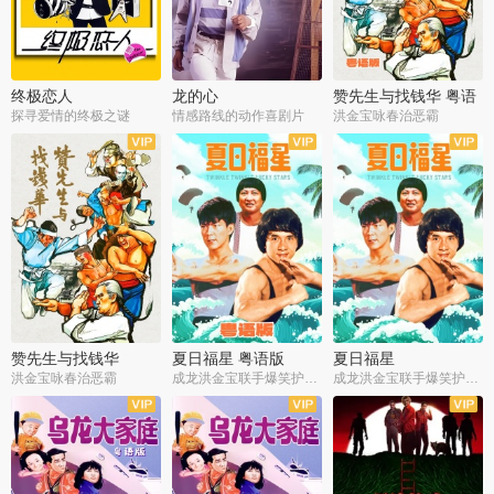
终极恋人
龙的心
赞先生与找钱华 粤语
版
探寻爱情的终极之谜
情感路线的动作喜剧片
洪金宝咏春治恶霸
赞先生与找钱华
夏日福星 粤语版
夏日福星
洪金宝咏春治恶霸
成龙洪金宝联手爆笑护美女
成龙洪金宝联手爆笑护美女