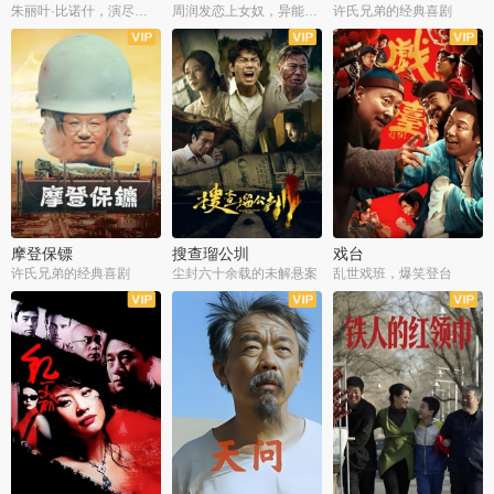
朱丽叶·比诺什，演尽失爱之痛
周润发恋上女奴，异能护体战邪派
许氏兄弟的经典喜剧
摩登保镖
搜查瑠公圳
戏台
许氏兄弟的经典喜剧
尘封六十余载的未解悬案
乱世戏班，爆笑登台